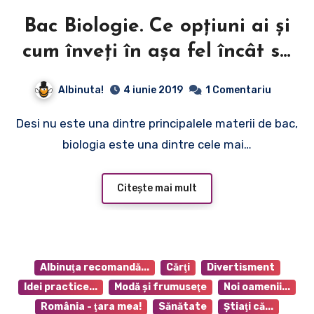
Bac Biologie. Ce opțiuni ai și
cum înveți în așa fel încât sa
îți fie ușor?
Albinuta!
4 iunie 2019
1 Comentariu
Desi nu este una dintre principalele materii de bac,
biologia este una dintre cele mai…
Citește mai mult
Albinuţa recomandă...
Cărţi
Divertisment
Idei practice...
Modă şi frumuseţe
Noi oamenii...
România - ţara mea!
Sănătate
Ştiaţi că...