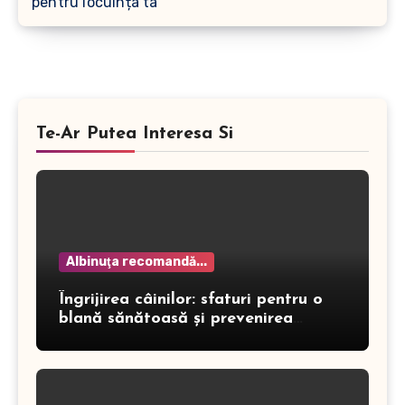
pentru locuința ta
Te-Ar Putea Interesa Si
Albinuţa recomandă...
Îngrijirea câinilor: sfaturi pentru o
blană sănătoasă și prevenirea
dermatitei