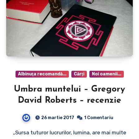
Albinuţa recomandă...
Cărţi
Noi oamenii...
Umbra muntelui – Gregory
David Roberts – recenzie
26 martie 2017
1 Comentariu
„Sursa tuturor lucrurilor, lumina, are mai multe