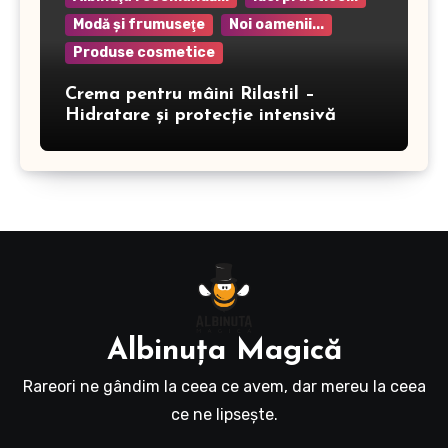
Modă şi frumuseţe
Noi oamenii...
Produse cosmetice
Crema pentru mâini Rilastil –
Hidratare și protecție intensivă
Albinuţa Magică
Rareori ne gândim la ceea ce avem, dar mereu la ceea
ce ne lipseşte.