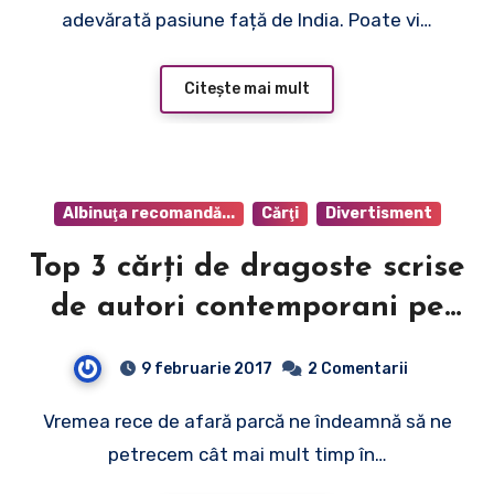
adevărată pasiune față de India. Poate vi…
Citește mai mult
Albinuţa recomandă...
Cărţi
Divertisment
Top 3 cărţi de dragoste scrise
de autori contemporani pe
care ar trebui să le citeşti
9 februarie 2017
2 Comentarii
neapărat
Vremea rece de afară parcă ne îndeamnă să ne
petrecem cât mai mult timp în…