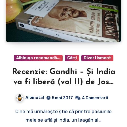
Albinuţa recomandă...
Cărţi
Divertisment
Recenzie: Gandhi – Şi India
va fi liberă (vol II) de José
Frèches
Albinuta!
5 mai 2017
4 Comentarii
Cine mă urmăreşte ştie că printre pasiunile
mele se află şi India, un leagăn al…