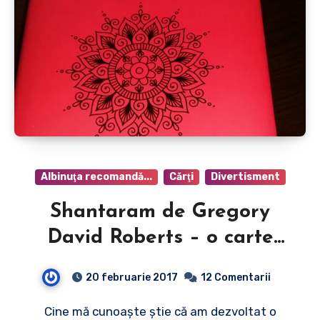
Albinuţa recomandă...
Cărţi
Divertisment
Shantaram de Gregory
David Roberts – o carte
captivantă despre o altă
20 februarie 2017
12 Comentarii
faţă a Indiei!
Cine mă cunoaște știe că am dezvoltat o