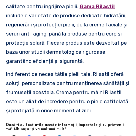
calitate pentru îngrijirea pielii.
Gama Rilastil
include o varietate de produse dedicate hidratării,
regenerării și protecției pielii, de la creme faciale și
seruri anti-aging, până la produse pentru corp și
protecție solară. Fiecare produs este dezvoltat pe
baza unor studii dermatologice riguroase,
garantând eficiență și siguranță.
Indiferent de necesitățile pielii tale, Rilastil oferă
soluții personalizate pentru menținerea sănătății și
frumuseții acesteia. Crema pentru mâini Rilastil
este un aliat de încredere pentru o piele catifelată
și protejată în orice moment al zilei.
Dacă ţi-au fost utile aceste informaţii, împarte-le şi cu prietenii
tăi! Albinuţa îţi va mulţumi mult!