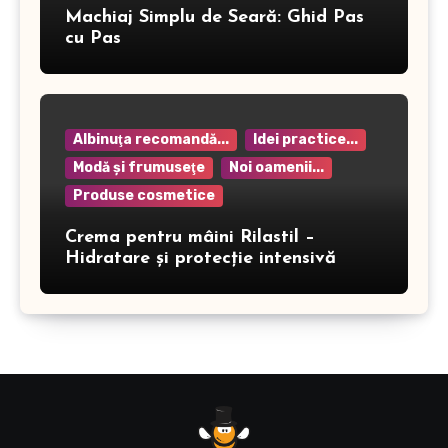
Machiaj Simplu de Seară: Ghid Pas
cu Pas
Albinuţa recomandă...
Idei practice...
Modă şi frumuseţe
Noi oamenii...
Produse cosmetice
Crema pentru mâini Rilastil –
Hidratare și protecție intensivă