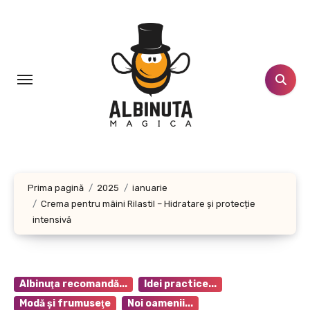
Sari
la
conținut
Prima pagină
2025
ianuarie
Crema pentru mâini Rilastil – Hidratare și protecție
intensivă
Albinuţa recomandă...
Idei practice...
Modă şi frumuseţe
Noi oamenii...