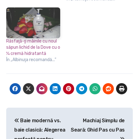
Răsfaţă-ţi mâinile cu noul
săpun lichid de la Dove cu o
¼ cremă hidratantă
În „Albinuţa recomandă...”
Navigare
Baie modernă vs.
Machiaj Simplu de
în
baie clasică: Alegerea
Seară: Ghid Pas cu Pas