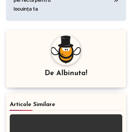
articole
perfectă pentru
locuința ta
De
Albinuta!
Articole Similare