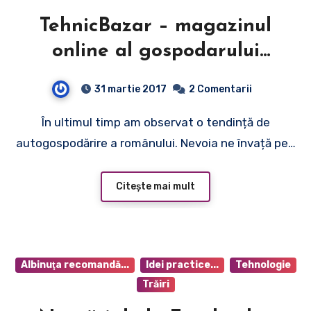
TehnicBazar – magazinul
online al gospodarului
priceput
31 martie 2017
2 Comentarii
În ultimul timp am observat o tendință de
autogospodărire a românului. Nevoia ne învață pe…
Citește mai mult
Albinuţa recomandă...
Idei practice...
Tehnologie
Trăiri