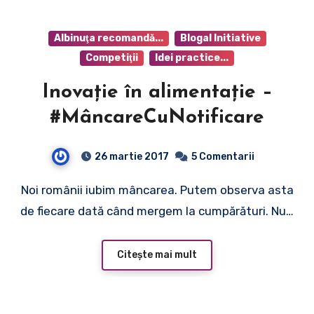
Albinuţa recomandă...
Blogal Initiative
Competiţii
Idei practice...
Inovație în alimentație –
#MâncareCuNotificare
26 martie 2017
5 Comentarii
Noi românii iubim mâncarea. Putem observa asta
de fiecare dată când mergem la cumpărături. Nu…
Citește mai mult