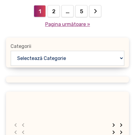
Paginație
1
2
…
5
articole
Pagina următoare »
Categorii