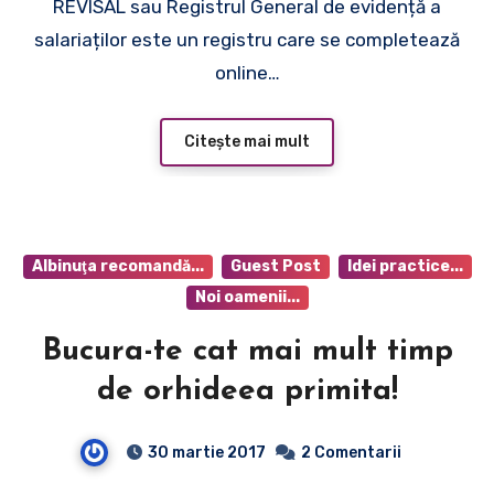
REVISAL sau Registrul General de evidență a
salariaților este un registru care se completează
online…
Citește mai mult
Albinuţa recomandă...
Guest Post
Idei practice...
Noi oamenii...
Bucura-te cat mai mult timp
de orhideea primita!
30 martie 2017
2 Comentarii