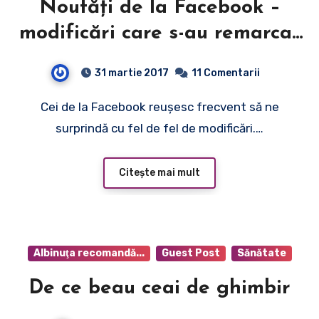
Noutăți de la Facebook –
modificări care s-au remarcat
în ultimul timp
31 martie 2017
11 Comentarii
Cei de la Facebook reușesc frecvent să ne
surprindă cu fel de fel de modificări.…
Citește mai mult
Albinuţa recomandă...
Guest Post
Sănătate
De ce beau ceai de ghimbir