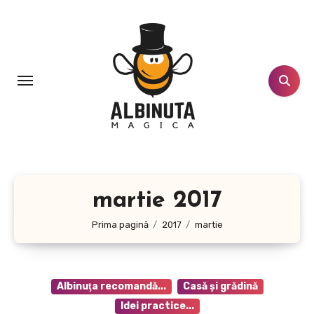
Sari
la
conținut
martie 2017
Prima pagină
2017
martie
Albinuţa recomandă...
Casă şi grădină
Idei practice...