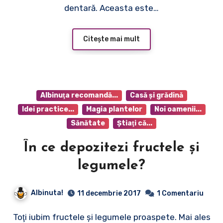
dentară. Aceasta este…
Citește mai mult
Albinuţa recomandă...
Casă şi grădină
Idei practice...
Magia plantelor
Noi oamenii...
Sănătate
Ştiaţi că...
În ce depozitezi fructele şi
legumele?
Albinuta!
11 decembrie 2017
1 Comentariu
Toţi iubim fructele şi legumele proaspete. Mai ales