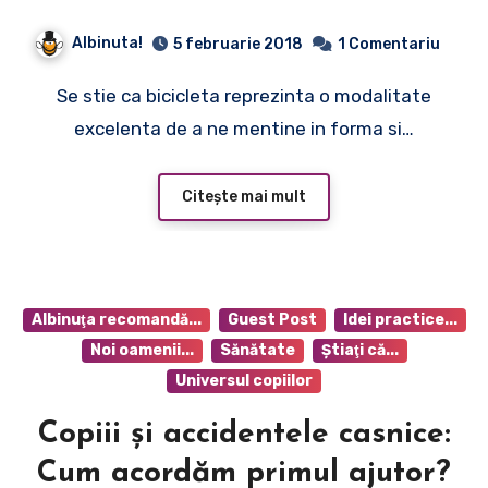
Albinuta!
5 februarie 2018
1 Comentariu
Se stie ca bicicleta reprezinta o modalitate
excelenta de a ne mentine in forma si…
Citește mai mult
Albinuţa recomandă...
Guest Post
Idei practice...
Noi oamenii...
Sănătate
Ştiaţi că...
Universul copiilor
Copiii și accidentele casnice:
Cum acordăm primul ajutor?