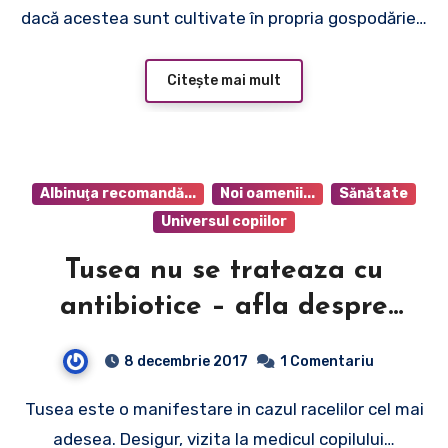
dacă acestea sunt cultivate în propria gospodărie…
Citește mai mult
Albinuţa recomandă...
Noi oamenii...
Sănătate
Universul copiilor
Tusea nu se trateaza cu
antibiotice – afla despre
tusea la copii si ce masuri
8 decembrie 2017
1 Comentariu
trebuie luate
Tusea este o manifestare in cazul racelilor cel mai
adesea. Desigur, vizita la medicul copilului…