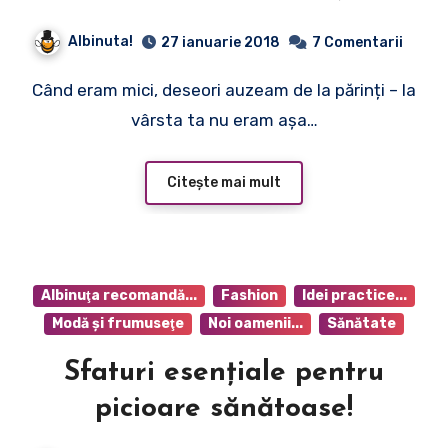
Albinuta!
27 ianuarie 2018
7 Comentarii
Când eram mici, deseori auzeam de la părinți – la
vârsta ta nu eram așa…
Citește mai mult
Albinuţa recomandă...
Fashion
Idei practice...
Modă şi frumuseţe
Noi oamenii...
Sănătate
Sfaturi esențiale pentru
picioare sănătoase!