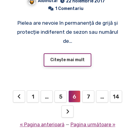
Albinuta!
22 noiembrie 2017
1 Comentariu
Pielea are nevoie în permanență de grijă și
protecție indiferent de sezon sau numărul
de…
Citește mai mult
Paginație
1
…
5
6
7
…
14
articole
« Pagina anterioară
—
Pagina următoare »