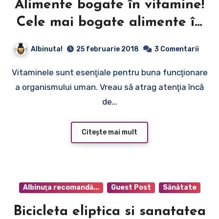
Alimente bogate în vitamine!
Cele mai bogate alimente în
vitamina A şi complexul de
Albinuta!
25 februarie 2018
3 Comentarii
vitamine B şi rolul lor în
Vitaminele sunt esenţiale pentru buna funcţionare
organism
a organismului uman. Vreau să atrag atenţia încă
de…
Citește mai mult
Albinuţa recomandă...
Guest Post
Sănătate
Bicicleta eliptica si sanatatea