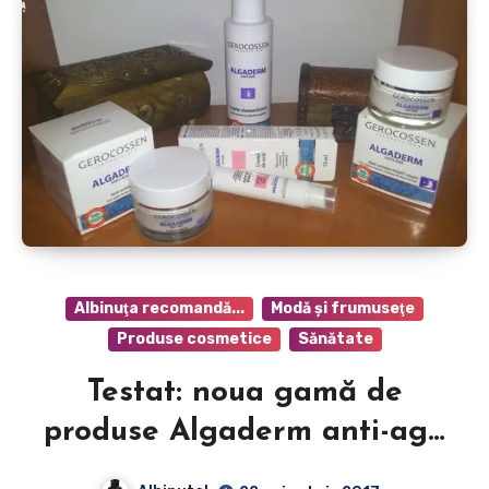
Albinuţa recomandă...
Modă şi frumuseţe
Produse cosmetice
Sănătate
Testat: noua gamă de
produse Algaderm anti-age
de la Gerocossen