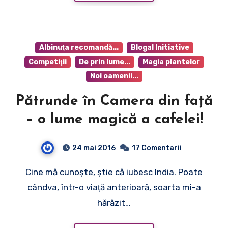
Albinuţa recomandă...
Blogal Initiative
Competiţii
De prin lume...
Magia plantelor
Noi oamenii...
Pătrunde în Camera din faţă
– o lume magică a cafelei!
24 mai 2016
17 Comentarii
Cine mă cunoşte, ştie că iubesc India. Poate
cândva, într-o viaţă anterioară, soarta mi-a
hărăzit…