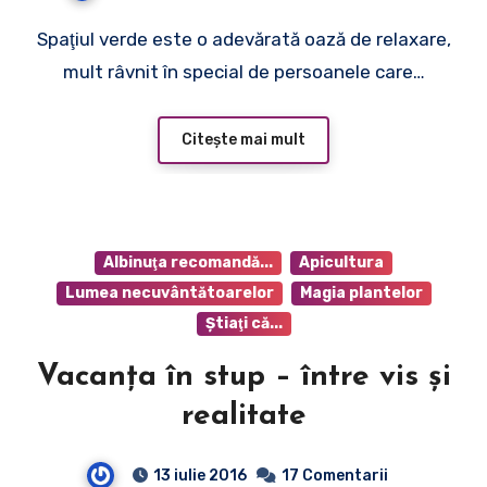
Spaţiul verde este o adevărată oază de relaxare,
mult râvnit în special de persoanele care…
Citește mai mult
Albinuţa recomandă...
Apicultura
Lumea necuvântătoarelor
Magia plantelor
Ştiaţi că...
Vacanţa în stup – între vis şi
realitate
13 iulie 2016
17 Comentarii