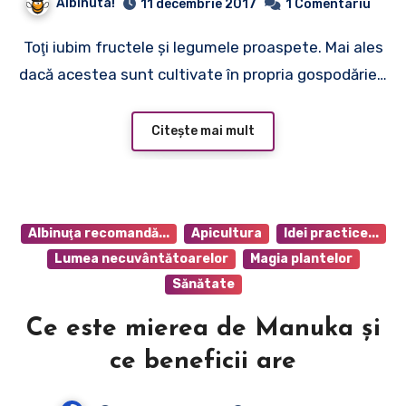
Albinuta!
11 decembrie 2017
1 Comentariu
Toţi iubim fructele şi legumele proaspete. Mai ales
dacă acestea sunt cultivate în propria gospodărie…
Citește mai mult
Albinuţa recomandă...
Apicultura
Idei practice...
Lumea necuvântătoarelor
Magia plantelor
Sănătate
Ce este mierea de Manuka și
ce beneficii are