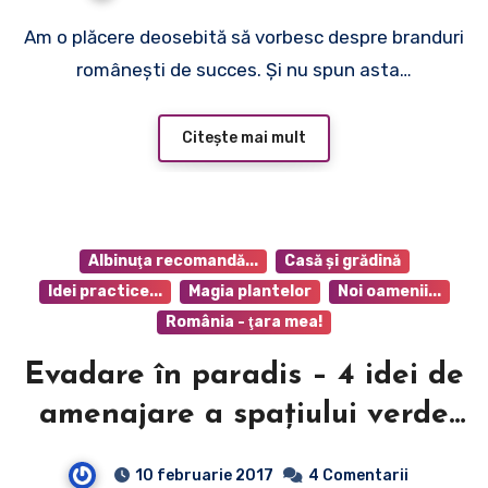
Am o plăcere deosebită să vorbesc despre branduri
românești de succes. Şi nu spun asta…
Citește mai mult
Albinuţa recomandă...
Casă şi grădină
Idei practice...
Magia plantelor
Noi oamenii...
România - ţara mea!
Evadare în paradis – 4 idei de
amenajare a spaţiului verde
din curte
10 februarie 2017
4 Comentarii