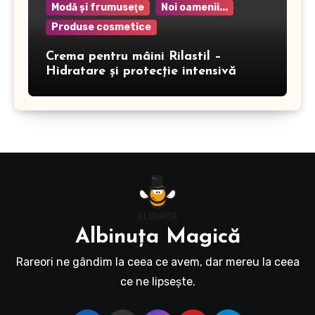
Modă şi frumuseţe
Noi oamenii...
Produse cosmetice
Crema pentru mâini Rilastil –
Hidratare și protecție intensivă
Albinuţa Magică
Rareori ne gândim la ceea ce avem, dar mereu la ceea
ce ne lipseşte.