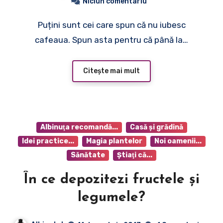
Niciun comentariu
Puțini sunt cei care spun că nu iubesc
cafeaua. Spun asta pentru că până la…
Citește mai mult
Albinuţa recomandă...
Casă şi grădină
Idei practice...
Magia plantelor
Noi oamenii...
Sănătate
Ştiaţi că...
În ce depozitezi fructele şi
legumele?