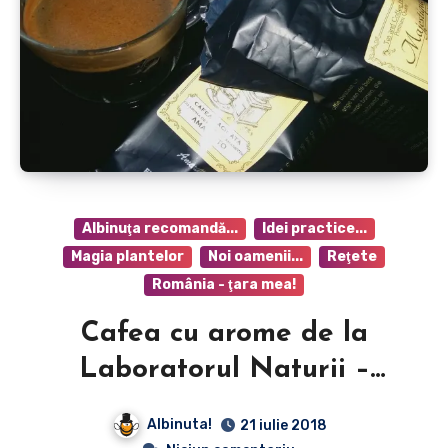
Albinuţa recomandă...
Idei practice...
Magia plantelor
Noi oamenii...
Reţete
România - ţara mea!
Cafea cu arome de la
Laboratorul Naturii –
Licoarea magică din orice
Albinuta!
21 iulie 2018
ceașcă