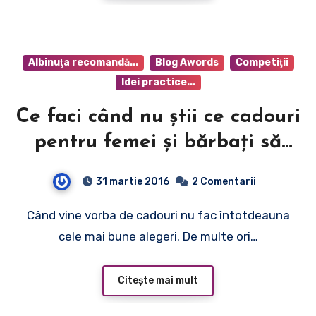
Albinuţa recomandă...
Blog Awords
Competiţii
Idei practice...
Ce faci când nu ştii ce cadouri
pentru femei şi bărbaţi să
alegi?
31 martie 2016
2 Comentarii
Când vine vorba de cadouri nu fac întotdeauna
cele mai bune alegeri. De multe ori…
Citește mai mult