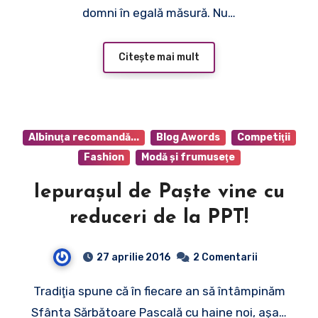
domni în egală măsură. Nu…
Citește mai mult
Albinuţa recomandă...
Blog Awords
Competiţii
Fashion
Modă şi frumuseţe
Iepuraşul de Paşte vine cu
reduceri de la PPT!
27 aprilie 2016
2 Comentarii
Tradiţia spune că în fiecare an să întâmpinăm
Sfânta Sărbătoare Pascală cu haine noi, aşa…