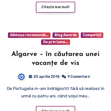
Citește mai mult
Albinuţa recomandă...
Blog Awords
Competiţii
De prin lume...
Algarve – în căutarea unei
vacanţe de vis
20 aprilie 2016
9 Comentarii
De Portugalia m-am îndrăgostit fără să realizez în
urmă cu patru ani, când soţul meu…