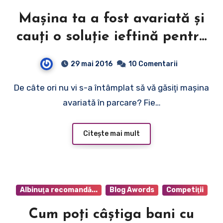
Maşina ta a fost avariată şi
cauţi o soluţie ieftină pentru
a o repara? Află aici ce
29 mai 2016
10 Comentarii
trebuie să faci!
De câte ori nu vi s-a întâmplat să vă găsiţi maşina
avariată în parcare? Fie…
Citește mai mult
Albinuţa recomandă...
Blog Awords
Competiţii
Cum poţi câştiga bani cu