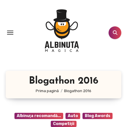
Sari
la
conținut
Blogathon 2016
Prima pagină
Blogathon 2016
Albinuţa recomandă...
Auto
Blog Awords
Competiţii