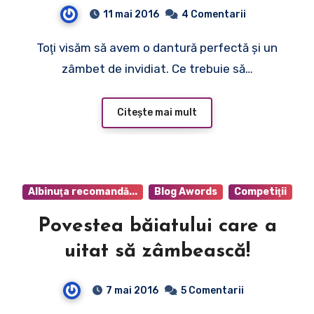
zâmbet de invidiat!
11 mai 2016
4 Comentarii
Toţi visăm să avem o dantură perfectă şi un
zâmbet de invidiat. Ce trebuie să…
Citește mai mult
Albinuţa recomandă...
Blog Awords
Competiţii
Povestea băiatului care a
uitat să zâmbească!
7 mai 2016
5 Comentarii