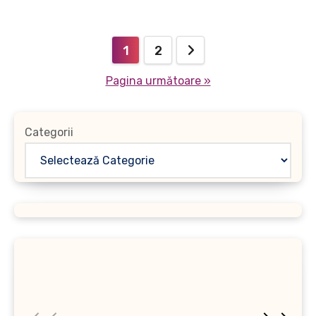
Paginație
1
2
articole
Pagina următoare »
Categorii