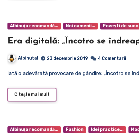
Albinuţa recomandă...
Noi oamenii...
Poveşti de succ
Era digitală: „Încotro se îndre
Albinuta!
23 decembrie 2019
4 Comentarii
Iată o adevărată provocare de gândire: „Încotro se î
Citește mai mult
Albinuţa recomandă...
Fashion
Idei practice...
Mod