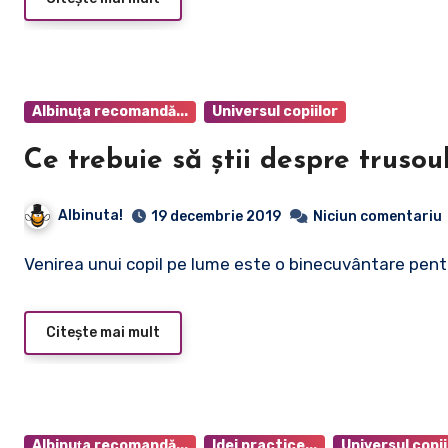
Albinuţa recomandă...
Universul copiilor
Ce trebuie să știi despre trusou
Albinuta!
19 decembrie 2019
Niciun comentariu
Venirea unui copil pe lume este o binecuvântare pent
Citește mai mult
Albinuţa recomandă...
Idei practice...
Universul copii