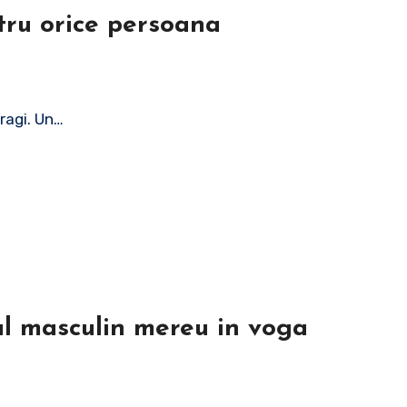
ntru orice persoana
dragi. Un…
iul masculin mereu in voga