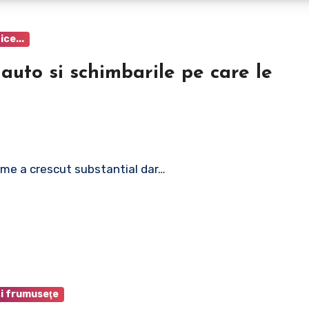
ice...
 auto si schimbarile pe care le
 lume a crescut substantial dar…
i frumuseţe