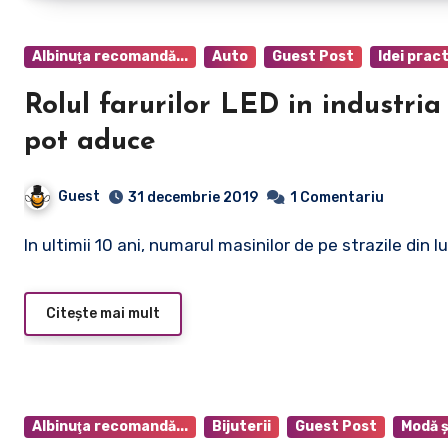
Albinuţa recomandă...
Auto
Guest Post
Idei pract
Rolul farurilor LED in industria
pot aduce
Guest
31 decembrie 2019
1 Comentariu
In ultimii 10 ani, numarul masinilor de pe strazile din
Citește mai mult
Albinuţa recomandă...
Bijuterii
Guest Post
Modă ş