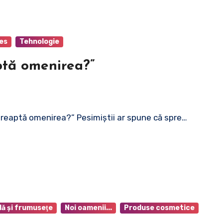
es
Tehnologie
aptă omenirea?”
ndreaptă omenirea?” Pesimiștii ar spune că spre…
ă şi frumuseţe
Noi oamenii...
Produse cosmetice