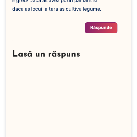
E greu! Daca as avea putin pamant si
daca as locui la tara as cultiva legume.
Răspunde
Lasă un răspuns