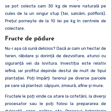
se pot colecta cam 30 kg de miere naturală pe
cules de la un singur stup (tei, salcâm, polifloră).
Prețul pornește de la 10 lei pe kg în centrele de
colectare.
Fructe de pădure
Nu-i așa că sună delicios? Dacă ai cam un hectar de
teren, răbdare și dorință de dezvoltare, atunci cu
siguranță vei da lovitura. Investiția este relativ
iefină, iar profitul depinde destul de mult de tipul
plantației. Poți împărți terenul pe diverse parcele
pe care să plantezi: căpșuni, zmeură, afine și mure.
Fructele le poți vinde ca atare la cofetării, la diverși
procesator sau le poți folosi la prepararea de
dulceață, sirop, peltea etc. Procesul tehnologic