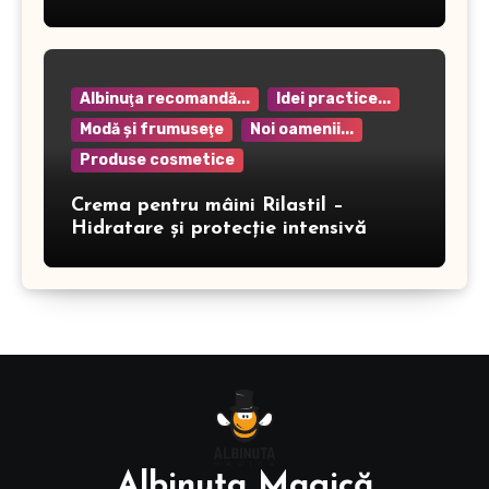
Albinuţa recomandă...
Idei practice...
Modă şi frumuseţe
Noi oamenii...
Produse cosmetice
Crema pentru mâini Rilastil –
Hidratare și protecție intensivă
Albinuţa Magică