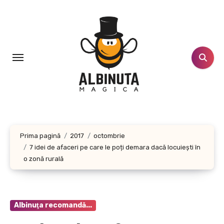
Sari
la
conținut
Prima pagină
2017
octombrie
7 idei de afaceri pe care le poți demara dacă locuiești în
o zonă rurală
Albinuţa recomandă...