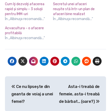
Cum îţi dezvolţi afacerea
Secretul unei afaceri
rapid şi simplu – 3 soluţii
reuşite stă într-un plan de
pentru IMM-uri
afaceri bine realizat
În „Albinuţa recomandă...”
În „Albinuţa recomandă...”
Acvacultura – o afacere
profitabilă
În „Albinuţa recomandă...”
Navigare
Ce nu lipsește din
Asta-i treabă de
în
geanta de voiaj a unei
femeie, asta-i treabă
articole
femei?
de bărbat… (oare?)