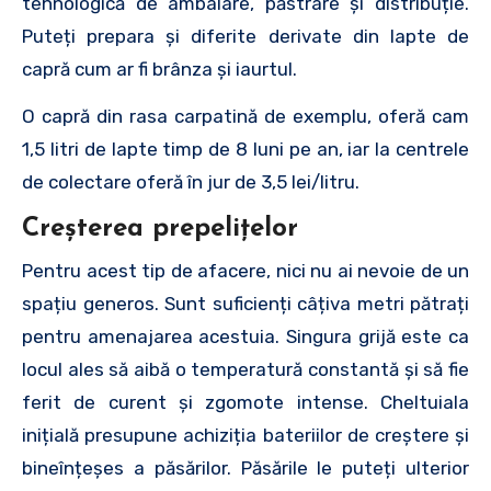
tehnologică de ambalare, păstrare și distribuție.
Puteți prepara și diferite derivate din lapte de
capră cum ar fi brânza și iaurtul.
O capră din rasa carpatină de exemplu, oferă cam
1,5 litri de lapte timp de 8 luni pe an, iar la centrele
de colectare oferă în jur de 3,5 lei/litru.
Creșterea prepelițelor
Pentru acest tip de afacere, nici nu ai nevoie de un
spațiu generos. Sunt suficienți câțiva metri pătrați
pentru amenajarea acestuia. Singura grijă este ca
locul ales să aibă o temperatură constantă și să fie
ferit de curent și zgomote intense. Cheltuiala
inițială presupune achiziția bateriilor de creștere și
bineînțeșes a păsărilor. Păsările le puteți ulterior