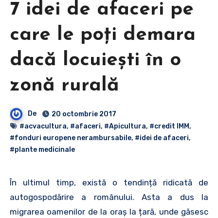
7 idei de afaceri pe
care le poți demara
dacă locuiești în o
zonă rurală
De
20 octombrie 2017
#acvacultura
,
#afaceri
,
#Apicultura
,
#credit IMM
,
#fonduri europene nerambursabile
,
#idei de afaceri
,
#plante medicinale
În ultimul timp, există o tendință ridicată de
autogospodărire a românului. Asta a dus la
migrarea oamenilor de la oraș la țară, unde găsesc