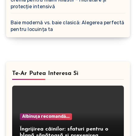
protecție intensivă
Baie modernă vs. baie clasică: Alegerea perfectă
pentru locuința ta
Te-Ar Putea Interesa Si
Albinuţa recomandă...
Îngrijirea câinilor: sfaturi pentru o
blană sănătoasă și prevenirea