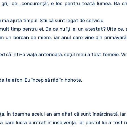
 griji de „concurenţă”, e loc pentru toată lumea. Ba ch
u mă ajută timpul. Ştii că sunt legat de serviciu.
 mult timp pentru ei. De ce nu îţi iei un atestat? Uite ce,
m un borcan de miere, iar anul care vine din primăvară î
ed că într-o viaţă anterioară, soţul meu a fost femeie. V
 de telefon. Eu încep să râd în hohote.
a. În toamna acelui an am aflat că sunt însărcinată, iar
care lucra a intrat în insolvenţă, iar postul lui a fost r