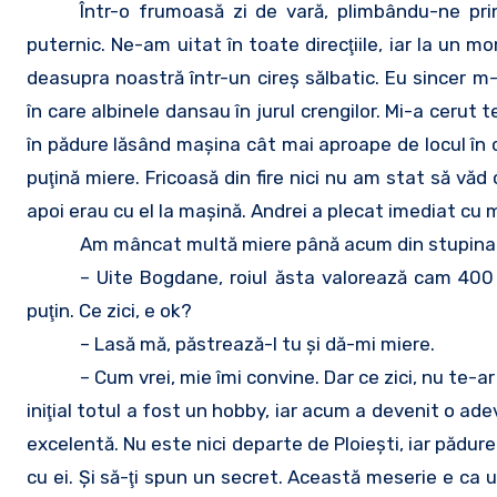
Într-o frumoasă zi de vară, plimbându-ne pr
puternic. Ne-am uitat în toate direcţiile, iar la un 
deasupra noastră într-un cireş sălbatic. Eu sincer m
în care albinele dansau în jurul crengilor. Mi-a cerut t
în pădure lăsând maşina cât mai aproape de locul în c
puţină miere. Fricoasă din fire nici nu am stat să vă
apoi erau cu el la maşină. Andrei a plecat imediat cu m
Am mâncat multă miere până acum din stupina lu
– Uite Bogdane, roiul ăsta valorează cam 400 de
puţin. Ce zici, e ok?
– Lasă mă, păstrează-l tu şi dă-mi miere.
– Cum vrei, mie îmi convine. Dar ce zici, nu te-a
iniţial totul a fost un hobby, iar acum a devenit o adev
excelentă. Nu este nici departe de Ploieşti, iar pădure
cu ei. Şi să-ţi spun un secret. Această meserie e ca u