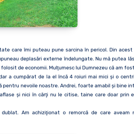
e care îmi puteau pune sarcina în pericol. Din acest 
puneau deplasări externe îndelungate. Nu mă putea lăs
m folosit de economii. Mulţumesc lui Dumnezeu că am fost 
dar a cumpărat de la el încă 4 roiuri mai mici şi o centr
tă pentru nevoile noastre. Andrei, foarte amabil şi bine in
flase şi nici în cărţi nu le citise, taine care doar prin 
s-a dublat. Am achiziţionat o remorcă de care aveam n