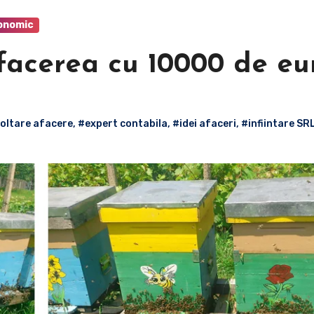
onomic
facerea cu 10000 de eur
oltare afacere
,
#expert contabila
,
#idei afaceri
,
#infiintare SR