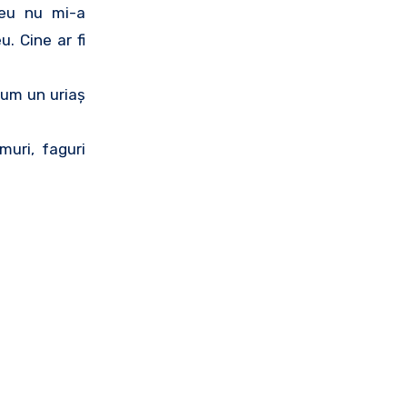
meu nu mi-a
. Cine ar fi
cum un uriaş
uri, faguri