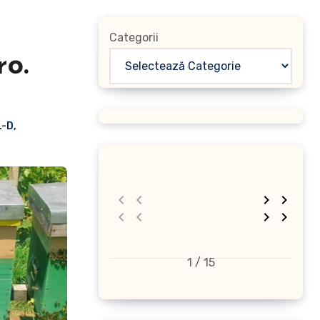
Categorii
o.
L-D
,
1 / 15