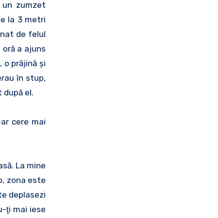
t un zumzet
e la 3 metri
nat de felul
o oră a ajuns
o prăjină şi
rau în stup,
t după el.
-ar cere mai
oasă. La mine
lo, zona este
 te deplasezi
u-ţi mai iese