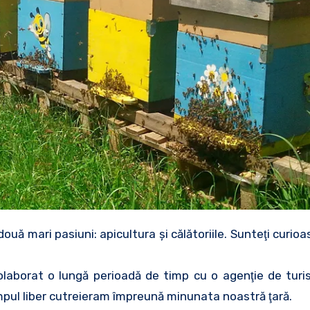
două mari pasiuni: apicultura şi călătoriile. Sunteţi curi
olaborat o lungă perioadă de timp cu o agenţie de turi
 timpul liber cutreieram împreună minunata noastră ţară.