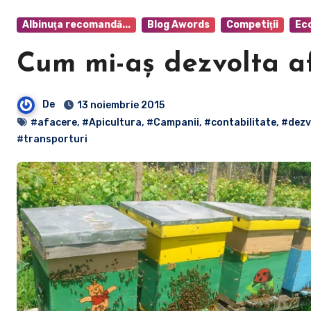
Albinuţa recomandă...
Blog Awords
Competiţii
Ec
Cum mi-aş dezvolta a
De
13 noiembrie 2015
#afacere
,
#Apicultura
,
#Campanii
,
#contabilitate
,
#dezv
#transporturi