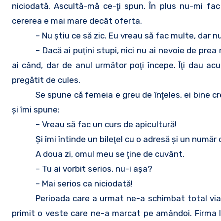
niciodată. Ascultă-mă ce-ţi spun. În plus nu-mi fac
cererea e mai mare decât oferta.
– Nu ştiu ce să zic. Eu vreau să fac multe, dar n
– Dacă ai puţini stupi, nici nu ai nevoie de prea
ai când, dar de anul următor poţi începe. Îţi dau acu
pregătit de cules.
Se spune că femeia e greu de înţeles, ei bine cr
şi îmi spune:
– Vreau să fac un curs de apicultură!
Şi îmi întinde un bileţel cu o adresă şi un număr
A doua zi, omul meu se ţine de cuvânt.
– Tu ai vorbit serios, nu-i aşa?
– Mai serios ca niciodată!
Perioada care a urmat ne-a schimbat total viaţ
primit o veste care ne-a marcat pe amândoi. Firma la 