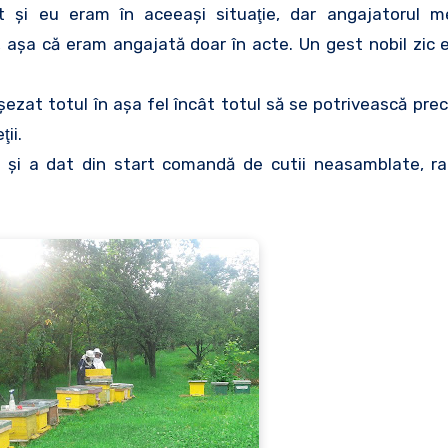
t şi eu eram în aceeaşi situaţie, dar angajatorul 
 aşa că eram angajată doar în acte. Un gest nobil zic eu
ezat totul în aşa fel încât totul să se potrivească pre
ii.
şi a dat din start comandă de cutii neasamblate, ram