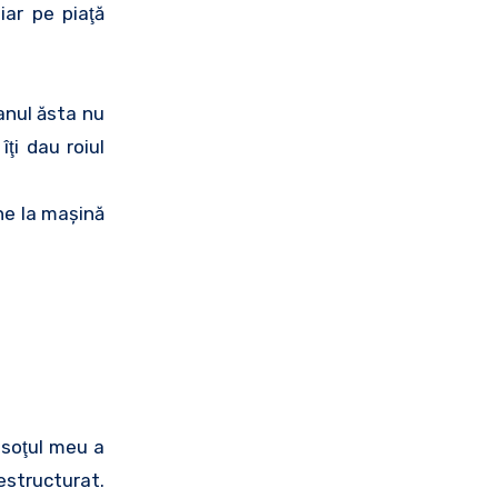
iar pe piaţă
 anul ăsta nu
ţi dau roiul
ine la maşină
 soţul meu a
estructurat.