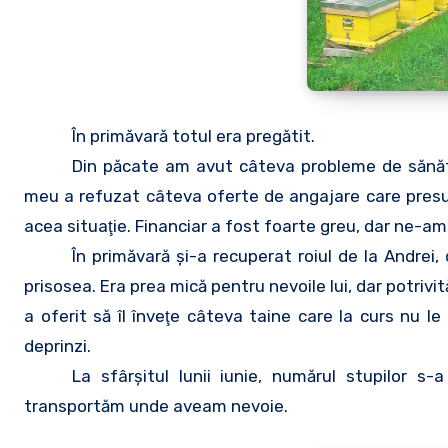
În primăvară totul era pregătit.
Din păcate am avut câteva probleme de sănătat
meu a refuzat câteva oferte de angajare care presu
acea situaţie. Financiar a fost foarte greu, dar ne-a
În primăvară şi-a recuperat roiul de la Andrei, 
prisosea. Era prea mică pentru nevoile lui, dar potrivi
a oferit să îl înveţe câteva taine care la curs nu le a
deprinzi.
La sfârşitul lunii iunie, numărul stupilor 
transportăm unde aveam nevoie.