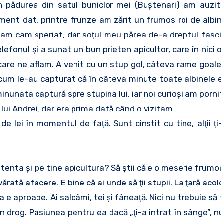
in pădurea din satul buniclor mei (Buştenari) am auzi
moment dat, printre frunze am zărit un frumos roi de albin
-am cam speriat, dar soţul meu părea de-a dreptul fasci
elefonul şi a sunat un bun prieten apicultor, care în nici 
are ne aflam. A venit cu un stup gol, câteva rame goale, 
d cum le-au capturat că în câteva minute toate albinele e
inunata captură spre stupina lui, iar noi curioşi am porni
i Andrei, dar era prima dată când o vizitam.
 lei în momentul de faţă. Sunt cinstit cu tine, alţii ţi
r tenta şi pe tine apicultura? Să ştii că e o meserie frum
ărată afacere. E bine că ai unde să ţii stupii. La ţară aco
a e aproape. Ai salcâmi, tei şi fâneaţă. Nici nu trebuie să
n drog. Pasiunea pentru ea dacă „ţi-a intrat în sânge”, n