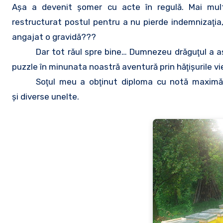
Aşa a devenit şomer cu acte în regulă. Mai mul
restructurat postul pentru a nu pierde indemnizaţia,
angajat o gravidă???
Dar tot răul spre bine… Dumnezeu drăguţul a aş
puzzle în minunata noastră aventură prin hăţişurile vieţ
Soţul meu a obţinut diploma cu notă maximă 
şi diverse unelte.