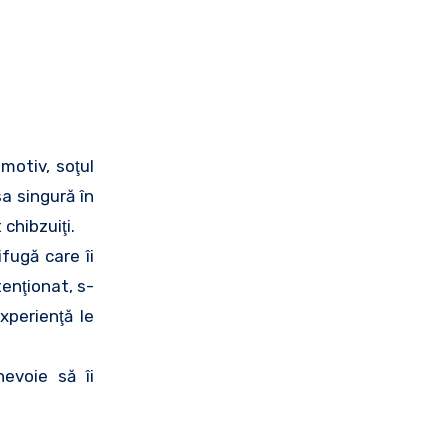
motiv, soţul
a singură în
chibzuiţi.
ifugă care îi
tenţionat, s-
experienţă le
evoie să îi