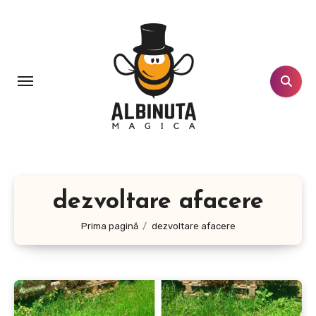
Sari
la
conținut
dezvoltare afacere
Prima pagină
dezvoltare afacere