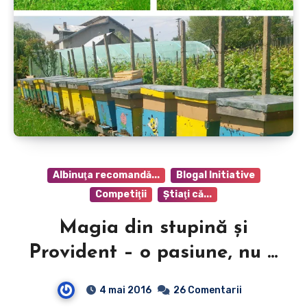
Albinuţa recomandă...
Blogal Initiative
Competiţii
Ştiaţi că...
Magia din stupină şi
Provident – o pasiune, nu o
afacere!
4 mai 2016
26 Comentarii