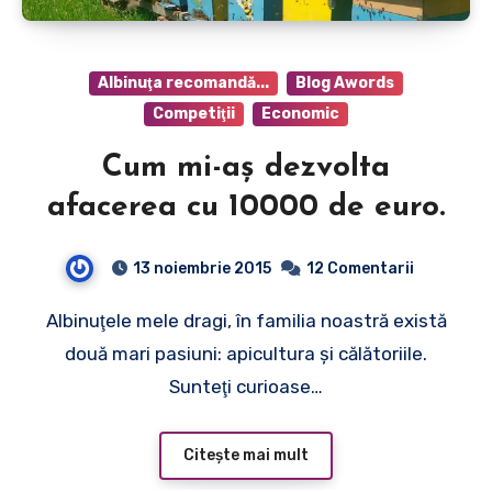
Albinuţa recomandă...
Blog Awords
Competiţii
Economic
Cum mi-aş dezvolta
afacerea cu 10000 de euro.
13 noiembrie 2015
12 Comentarii
Albinuţele mele dragi, în familia noastră există
două mari pasiuni: apicultura şi călătoriile.
Sunteţi curioase…
Citește mai mult