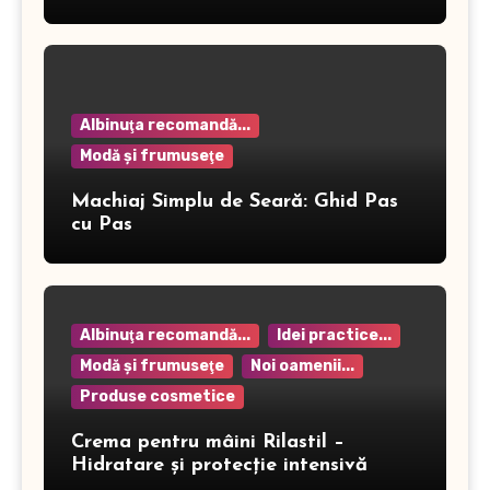
Albinuţa recomandă...
Modă şi frumuseţe
Machiaj Simplu de Seară: Ghid Pas
cu Pas
Albinuţa recomandă...
Idei practice...
Modă şi frumuseţe
Noi oamenii...
Produse cosmetice
Crema pentru mâini Rilastil –
Hidratare și protecție intensivă