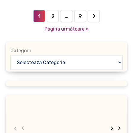
Paginație
1
2
…
9
articole
Pagina următoare »
Categorii