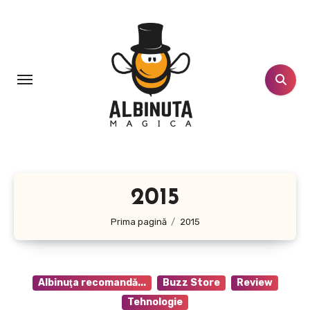
Sari
la
conținut
2015
Prima pagină
2015
Albinuţa recomandă...
Buzz Store
Review
Tehnologie