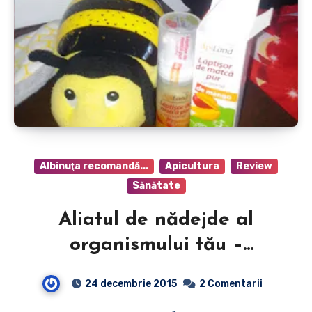
Albinuţa recomandă...
Apicultura
Review
Sănătate
Aliatul de nădejde al
organismului tău –
lăptişorul de matcă PUR cu
24 decembrie 2015
2 Comentarii
aromă de mango de la