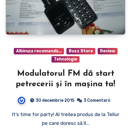
Albinuţa recomandă...
Buzz Store
Review
Tehnologie
Modulatorul FM dă start
petrecerii şi în maşina ta!
30 decembrie 2015
3 Comentarii
It’s time for party! Al treilea produs de la Tellur
pe care doresc să îl…