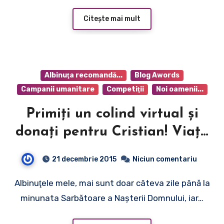
Citește mai mult
Albinuţa recomandă...
Blog Awords
Campanii umanitare
Competiţii
Noi oamenii...
Primiţi un colind virtual şi
donaţi pentru Cristian! Viaţa
e cel mai de preţ dar, iar Moş
21 decembrie 2015
Niciun comentariu
Crăciun există în fiecare
Albinuţele mele, mai sunt doar câteva zile până la
dintre noi!
minunata Sarbătoare a Naşterii Domnului, iar…