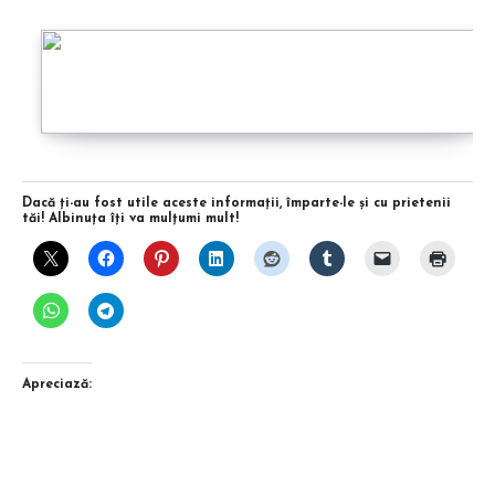
Dacă ţi-au fost utile aceste informaţii, împarte-le şi cu prietenii
tăi! Albinuţa îţi va mulţumi mult!
Apreciază: