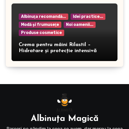
Albinuţa recomandă...
Idei practice...
Modă şi frumuseţe
Noi oamenii...
Produse cosmetice
Crema pentru mâini Rilastil –
Hidratare și protecție intensivă
Albinuţa Magică
Rareori ne gândim la ceea ce avem, dar mereu la ceea