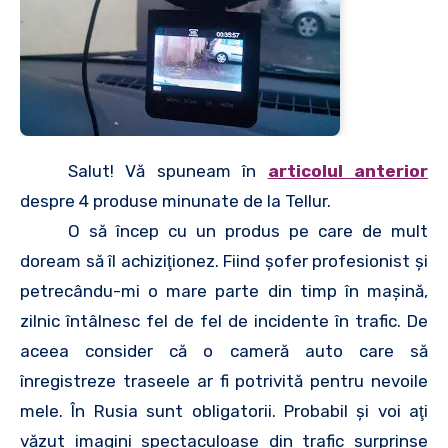
Salut! Vă spuneam în
articolul anterior
despre 4 produse minunate de la Tellur.
O să încep cu un produs pe care de mult
doream să îl achiziţionez. Fiind şofer profesionist şi
petrecându-mi o mare parte din timp în maşină,
zilnic întâlnesc fel de fel de incidente în trafic. De
aceea consider că o cameră auto care să
înregistreze traseele ar fi potrivită pentru nevoile
mele. În Rusia sunt obligatorii. Probabil şi voi aţi
văzut imagini spectaculoase din trafic surprinse