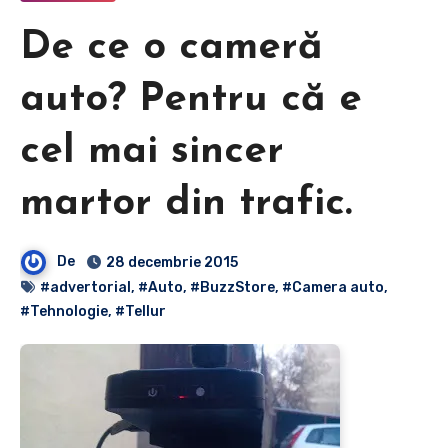
De ce o cameră
auto? Pentru că e
cel mai sincer
martor din trafic.
De
28 decembrie 2015
#advertorial
,
#Auto
,
#BuzzStore
,
#Camera auto
,
#Tehnologie
,
#Tellur