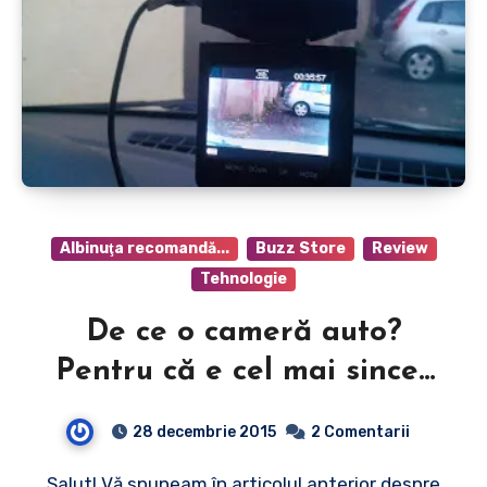
Albinuţa recomandă...
Buzz Store
Review
Tehnologie
De ce o cameră auto?
Pentru că e cel mai sincer
martor din trafic.
28 decembrie 2015
2 Comentarii
Salut! Vă spuneam în articolul anterior despre