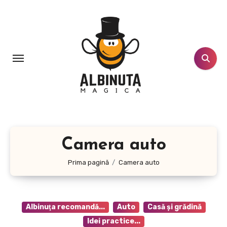
Sari
la
conținut
Camera auto
Prima pagină
Camera auto
Albinuţa recomandă...
Auto
Casă şi grădină
Idei practice...