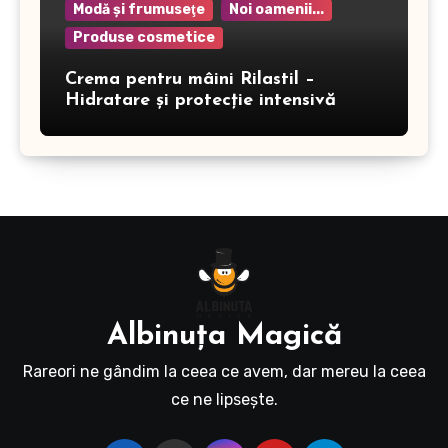
Modă şi frumuseţe
Noi oamenii...
Produse cosmetice
Crema pentru mâini Rilastil –
Hidratare și protecție intensivă
Albinuţa Magică
Rareori ne gândim la ceea ce avem, dar mereu la ceea
ce ne lipseşte.