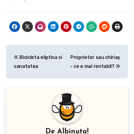
cuvine, ca nu trebuie sa
imparta…
Navigare
Bicicleta eliptica si
Proprietar sau chiriaș
în
sanatatea
– ce e mai rentabil?
articole
De
Albinuta!