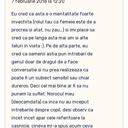
7 februarie 2018 la 12:20
Eu cred ca asta e o mentalitate foarte
invechita (rolul tau ca femeie este de a
procrea si atat, nu zau…) si imi place sa
cred ca pe langa asta mai am si alte
teluri in viata :). Pe de alta parte, eu
cred ca oamenii astia pun intrebari de
genul doar de dragul de a face
conversatie si nu prea realizeaza ca
poate fi un subiect sensibil sau chiar
dureros. Deci cel mai bine ar fi sa nu
punem la suflet. Norocul meu
(deocamdata) ca inca nu au inceput
intrebarile despre copil, desi observ ca
incet incet apar cele referitoare la
casnicie. cineva mi-a spus acum ceva