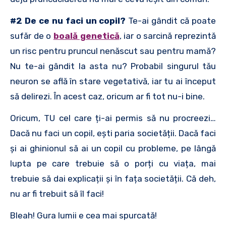
#2 De ce nu faci un copil?
Te-ai gândit că poate
sufăr de o
boală genetică
, iar o sarcină reprezintă
un risc pentru pruncul nenăscut sau pentru mamă?
Nu te-ai gândit la asta nu? Probabil singurul tău
neuron se află în stare vegetativă, iar tu ai început
să delirezi. În acest caz, oricum ar fi tot nu-i bine.
Oricum, TU cel care ți-ai permis să nu procreezi…
Dacă nu faci un copil, ești paria societății. Dacă faci
și ai ghinionul să ai un copil cu probleme, pe lângă
lupta pe care trebuie să o porți cu viața, mai
trebuie să dai explicații și în fața societății. Că deh,
nu ar fi trebuit să îl faci!
Bleah! Gura lumii e cea mai spurcată!