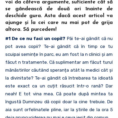
voi da câteva argumente, suficiente cât să
se gândească de două ori înainte de
deschide gura. Asta dacă acest articol va
ajunge și la cei care nu mai pot de grija
altora. Să purcedem!
#1 De ce nu faci un copil?
Păi te-ai gândit că nu
pot avea copii? Te-ai gândit că în timp ce tu
scuipai semințe în parc, eu am fost la n clinici și am
făcut n tratamente. Că suplimentar am făcut turul
mănăstirilor căutând speranța atât la medici cât și
la divinitate? Te-ai gândit că întrebarea ta idioată
este exact ca un cuțit răsucit într-o rană? Dar
neah! E tot vina mea. Că poate după mintea ta
îngustă Dumnzeu dă copii doar la cine trebuie. De
aia sunt orfelinatele pline, iar la știrile de la ora 5
deja pruncuciderea nu mai e ceva ieșit din comun.