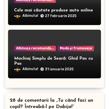
Albinuţa recomandă...
Cele mai căutate produse auto online
Albinuta!
27 februarie 2025
Albinuţa recomandă...
Modă şi frumuseţe
Machiaj Simplu de Seară: Ghid Pas cu
Pas
Albinuta!
31 ianuarie 2025
28 de comentarii la „Tu când faci un
copil? Întreabă-l pe Dabija!”