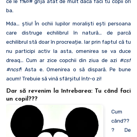
ce le f%¤# grija atât de mult dacă faci tu copii ori
ba.
Mda… ştiu! În ochii lupilor moraliști eşti persoana
care distruge echilibrul în natură… de parcă
echilibrul stă doar în procreație. Iar prin faptul că tu
nu participi activ la asta, omenirea se va duce
dreaq… Cum ar zice copchii din ziua de azi
#csf
#ncsf
! Asta e. Omenirea o să dispară. Pe bune
acum! Trebuie să vină sfârșitul într-o zi!
Dar să revenim la întrebarea: Tu când faci
un copil???
Cum
când??
? De