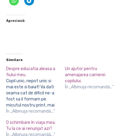
Apreciază:
Similare
Despre educatia aleasa a
Un ajutor pentru
fiului meu
amenajarea camerei
Copil unic, nepot unic si
copilului.
mai este si baiat! Va dati
În „Albinuţa recomandă...”
seama cat de dificil ne-a
fost sa il formam pe
micutul nostru print, mai
ales ca avea cea mai
În „Albinuţa recomandă...”
puternica personalitate
O schimbare în viaţa mea.
din lume. Mintea
Tu la ce ai renunţat azi?
sclipitoare era afectata
În „Albinuţa recomandă...”
de impresia ca totul i se