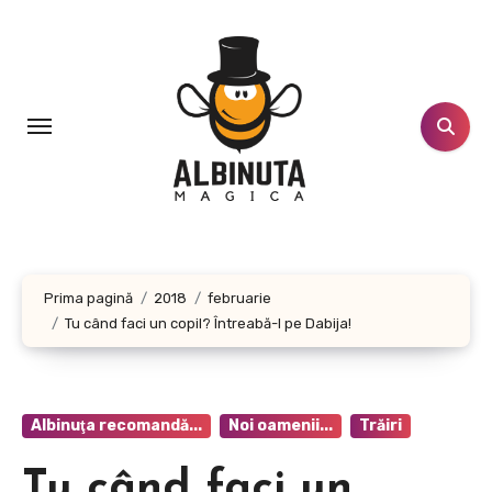
Sari
la
conținut
Prima pagină
2018
februarie
Tu când faci un copil? Întreabă-l pe Dabija!
Albinuţa recomandă...
Noi oamenii...
Trăiri
Tu când faci un