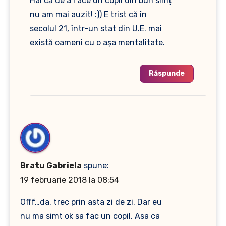
Hai că de a face un copil din bun simț
nu am mai auzit! :)) E trist că în
secolul 21, într-un stat din U.E. mai
există oameni cu o așa mentalitate.
Răspunde
Bratu Gabriela
spune:
19 februarie 2018 la 08:54
Offf…da. trec prin asta zi de zi. Dar eu
nu ma simt ok sa fac un copil. Asa ca