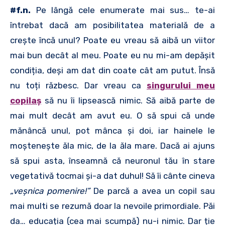
#f.n.
Pe lângă cele enumerate mai sus… te-ai
întrebat dacă am posibilitatea materială de a
crește încă unul? Poate eu vreau să aibă un viitor
mai bun decât al meu. Poate eu nu mi-am depășit
condiția, deși am dat din coate cât am putut. Însă
nu toți răzbesc. Dar vreau ca
singurului meu
copilaș
să nu îi lipsească nimic. Să aibă parte de
mai mult decât am avut eu. O să spui că unde
mănâncă unul, pot mânca și doi, iar hainele le
moștenește ăla mic, de la ăla mare. Dacă ai ajuns
să spui asta, înseamnă că neuronul tău în stare
vegetativă tocmai și-a dat duhul! Să îi cânte cineva
„veșnica pomenire!”
De parcă a avea un copil sau
mai multi se rezumă doar la nevoile primordiale. Păi
da… educația (cea mai scumpă) nu-i nimic. Dar ție