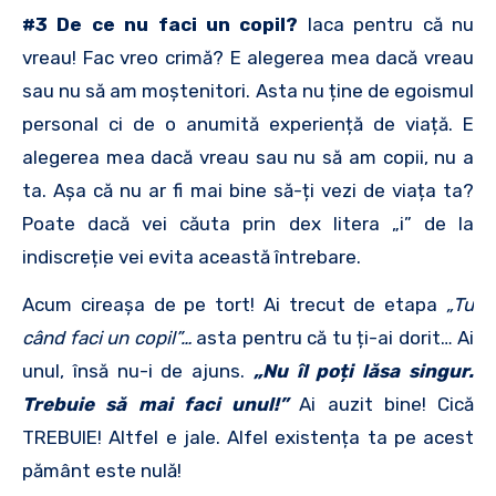
#3 De ce nu faci un copil?
Iaca pentru că nu
vreau! Fac vreo crimă? E alegerea mea dacă vreau
sau nu să am moștenitori. Asta nu ține de egoismul
personal ci de o anumită experiență de viață. E
alegerea mea dacă vreau sau nu să am copii, nu a
ta. Așa că nu ar fi mai bine să-ți vezi de viața ta?
Poate dacă vei căuta prin dex litera „i” de la
indiscreție vei evita această întrebare.
Acum cireașa de pe tort! Ai trecut de etapa
„Tu
când faci un copil”…
asta pentru că tu ți-ai dorit… Ai
unul, însă nu-i de ajuns.
„Nu îl poți lăsa singur.
Trebuie să mai faci unul!”
Ai auzit bine! Cică
TREBUIE! Altfel e jale. Alfel existența ta pe acest
pământ este nulă!