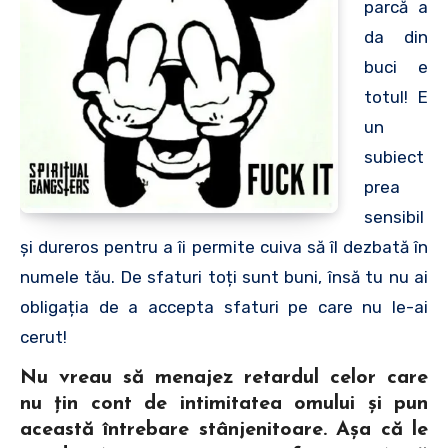
parcă a
da din
buci e
totul! E
un
subiect
prea
sensibil
și dureros pentru a îi permite cuiva să îl dezbată în
numele tău. De sfaturi toți sunt buni, însă tu nu ai
obligația de a accepta sfaturi pe care nu le-ai
cerut!
Nu vreau să menajez retardul celor care
nu țin cont de intimitatea omului și pun
această întrebare stânjenitoare. Așa că le