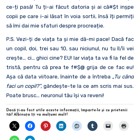
ce-ți pasă! Tu ți-ai făcut datoria și ai că#$t inșpe
copii pe care i-ai lăsat în voia sortii, însă îți permiți
să îmi dai mie sfaturi despre procreație.
P.S. Vezi-ți de viața ta și mie dă-mi pace! Dacă fac
un copil, doi, trei sau 10, sau niciunul, nu tu îl/îi vei
crește… ci… ghici cine? EU! Iar viața ta va fi la fel de
tristă, pentru că prea te f#$@ grija de ce fac eu!
Așa că data viitoare, înainte de a întreba
„Tu când
faci un copil?”,
gândește-te la ce am scris mai sus.
Poate brusc… neuronul tău își va reveni!
Dacă ţi-au fost utile aceste informaţii, împarte-le şi cu prietenii
tăi! Albinuţa îţi va mulţumi mult!