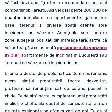
să închiriezi una, îți ofer o recomandare: portalul
compariimobiliare.ro. Aici vei găsi peste 200.000 de
anunțuri imobiliare, cu apartamente, garsoniere,
case, terenuri și diverse spații oferite spre
închiriere sau vânzare. Anunțurile sunt pentru
zone, județe și localități din întreaga țară, astfel că
vei putea găsi cu ușurință
garsoniere de vanzare
in Cluj
, apartamente de închiriat în București sau
terenuri de vânzare ori închiriat în Iași.
Dilema e destul de problematică. Cum noi, românii,
avem simțul proprietății foarte dezvoltat,
preferăm să renunțăm cât de curând posibil la
chirie. Pe de altă parte, cumpărarea unei proprietăți
implică o cheltuială destul de consistentă, alături
de rate eșalonate pe câteva zeci de ani. Tu ce ai