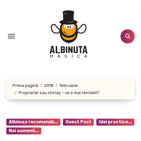
Sari
la
conținut
Prima pagină
2018
februarie
Proprietar sau chiriaș – ce e mai rentabil?
Albinuţa recomandă...
Guest Post
Idei practice...
Noi oamenii...