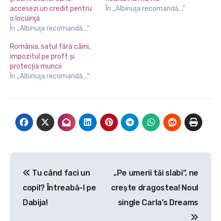
accesezi un credit pentru
În „Albinuţa recomandă...”
o locuinţă
În „Albinuţa recomandă...”
România, satul fără câini,
impozitul pe proft şi
protecţia muncii
În „Albinuţa recomandă...”
Navigare
Tu când faci un
„Pe umerii tăi slabi”, ne
în
copil? Întreabă-l pe
crește dragostea! Noul
articole
Dabija!
single Carla’s Dreams