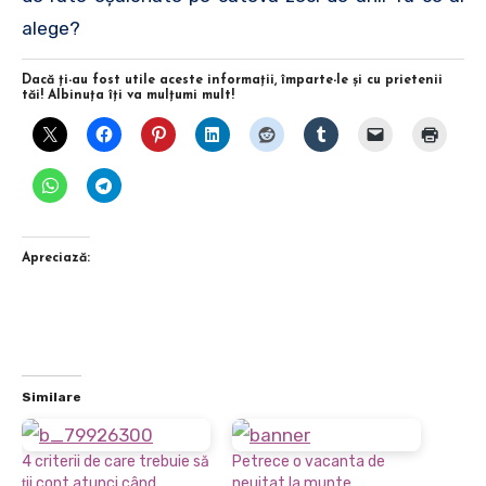
alege?
Dacă ţi-au fost utile aceste informaţii, împarte-le şi cu prietenii
tăi! Albinuţa îţi va mulţumi mult!
Apreciază:
Similare
4 criterii de care trebuie să
Petrece o vacanta de
ţii cont atunci când
neuitat la munte