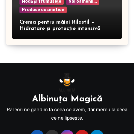
Modă şi frumuseţe
Noi oamenii...
Produse cosmetice
Crema pentru mâini Rilastil –
Hidratare și protecție intensivă
Albinuţa Magică
Rareori ne gândim la ceea ce avem, dar mereu la ceea
ce ne lipseşte.