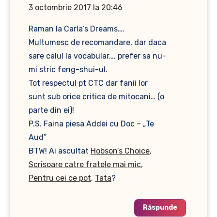
3 octombrie 2017 la 20:46
Raman la Carla’s Dreams….
Multumesc de recomandare, dar daca
sare calul la vocabular…. prefer sa nu-
mi stric feng-shui-ul.
Tot respectul pt CTC dar fanii lor
sunt sub orice critica de mitocani… (o
parte din ei)!
P.S. Faina piesa Addei cu Doc – „Te
Aud”
BTW! Ai ascultat
Hobson’s Choice
,
Scrisoare catre fratele mai mic
,
Pentru cei ce pot
,
Tata
?
Răspunde