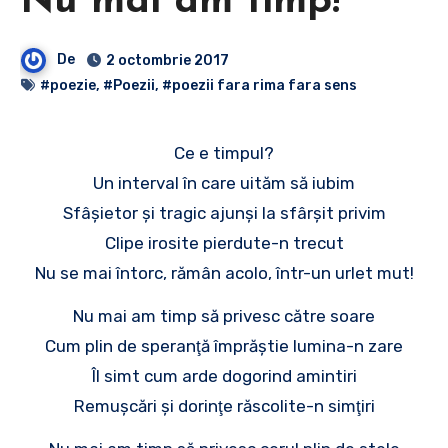
Nu mai am timp!
De
2 octombrie 2017
#poezie
,
#Poezii
,
#poezii fara rima fara sens
Ce e timpul?
Un interval în care uităm să iubim
Sfâşietor şi tragic ajunşi la sfârşit privim
Clipe irosite pierdute-n trecut
Nu se mai întorc, rămân acolo, într-un urlet mut!
Nu mai am timp să privesc către soare
Cum plin de speranţă împrăştie lumina-n zare
Îl simt cum arde dogorind amintiri
Remuşcări şi dorinţe răscolite-n simţiri