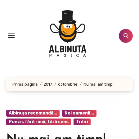
Sari
la
conținut
Prima pagină
2017
octombrie
Nu mai am timp!
Albinuţa recomandă...
Noi oamenii...
Poezii, fără rimă, fără sens
Trăiri