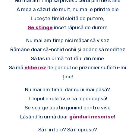
Nu mai am timp să privesc cerul plin de stele
A mea a căzut de mult, nu mai e printre ele
Luceşte timid sleită de putere,
Se stinge
încet răpusă de durere
Nu mai am timp nici măcar să visez
Rămâne doar să-nchid ochii și adânc să meditez
Să las în urmă tot răul din mine
Să mă
eliberez
de gândul ce prizonier sufletu-mi
ține!
Nu mai am timp, dar cui îi mai pasă?
Timpul e relativ, e ca o pedeapsă!
Se scurge apatic gonind printre vise
Lăsând în urmă doar
gânduri nescrise
!
Să îl întorc? Să îl opresc?