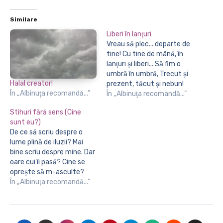
Similare
Liberi în lanţuri
Vreau să plec... departe de
tine! Cu tine de mână, în
lanţuri şi liberi... Să fim o
umbră în umbră, Trecut şi
Halal creator!
prezent, tăcut şi nebun!
În „Albinuţa recomandă...”
Alături de ce a fost mai
În „Albinuţa recomandă...”
bun în mine şi-n tine, În noi
Stihuri fără sens (Cine
amândoi... în trecut! Caut
sunt eu?)
lumina ce stinge
De ce să scriu despre o
furtuna dintre noi, O rază…
lume plină de iluzii? Mai
bine scriu despre mine. Dar
oare cui îi pasă? Cine se
oprește să m-asculte?
Sunt un punct în mulțime...
În „Albinuţa recomandă...”
Un punct fără de care,
Mulțimea ar fi incompletă.
Dar totuși mulțimea nu mă
vede! Strig! Nu mă aude