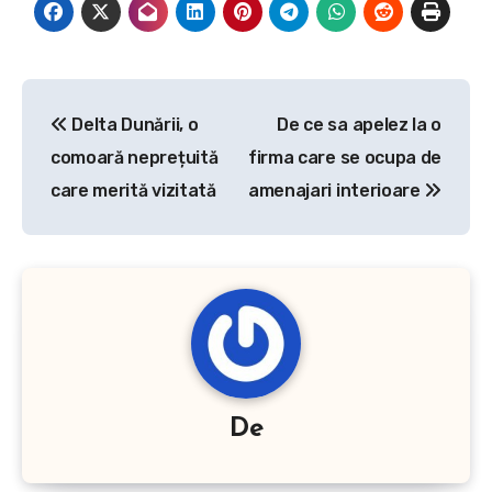
nimeni?…
Navigare
Delta Dunării, o
De ce sa apelez la o
în
comoară neprețuită
firma care se ocupa de
articole
care merită vizitată
amenajari interioare
De