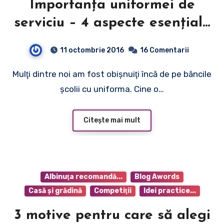
Importanţa uniformei de
serviciu – 4 aspecte esenţiale
ale acesteia
11 octombrie 2016
16 Comentarii
Mulţi dintre noi am fost obişnuiţi încă de pe băncile
şcolii cu uniforma. Cine o…
Citește mai mult
Albinuţa recomandă...
Blog Awords
Casă şi grădină
Competiţii
Idei practice...
3 motive pentru care să alegi