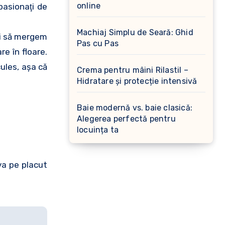
online
pasionaţi de
Machiaj Simplu de Seară: Ghid
ui să mergem
Pas cu Pas
re în floare.
ules, aşa că
Crema pentru mâini Rilastil –
Hidratare și protecție intensivă
Baie modernă vs. baie clasică:
Alegerea perfectă pentru
locuința ta
va pe placut