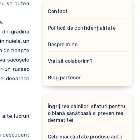
reu se putea
Contact
e.
Politică de confidențialitate
e din grădina
in nuiele, un
Despre mine
imp de noapte
teva sacoşele
Vrei să colaborăm?
tr-un rucsac
Blog partener
ie, deoarece
Îngrijirea câinilor: sfaturi pentru
o blană sănătoasă și prevenirea
alte lucruri
dermatitei
m descoperit
Cele mai căutate produse auto