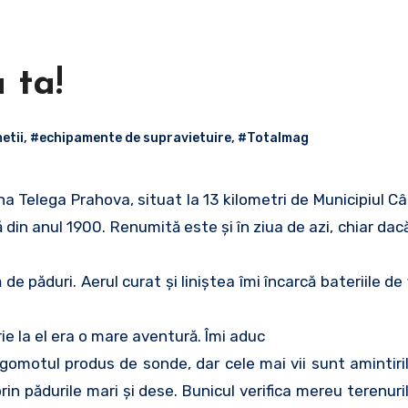
 ta!
etii
,
#echipamente de supravietuire
,
#Totalmag
a Telega Prahova, situat la 13 kilometri de Municipiul C
ă din anul 1900. Renumită este şi în ziua de azi, chiar dac
 de păduri. Aerul curat şi liniştea îmi încarcă bateriile de
ie la el era o mare aventură. Îmi aduc
zgomotul produs de sonde, dar cele mai vii sunt amintiri
rin pădurile mari şi dese. Bunicul verifica mereu terenuri