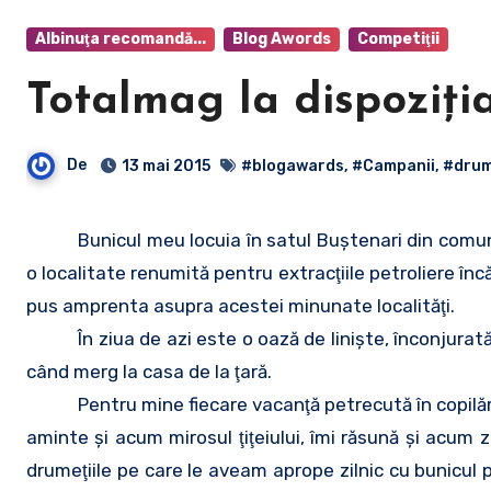
Albinuţa recomandă...
Blog Awords
Competiţii
Totalmag la dispoziţia
De
13 mai 2015
#blogawards
,
#Campanii
,
#drum
Bunicul meu locuia în satul Buştenari din comun
o localitate renumită pentru extracţiile petroliere înc
pus amprenta asupra acestei minunate localităţi.
În ziua de azi este o oază de linişte, înconjurată
când merg la casa de la ţară.
Pentru mine fiecare vacanţă petrecută în copilăr
aminte şi acum mirosul ţiţeiului, îmi răsună şi acum 
drumeţiile pe care le aveam aprope zilnic cu bunicul p