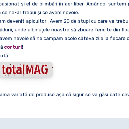
asionat şi el de plimbări în aer liber. Amândoi suntem 
m ce ne-ar trebui şi ce avem nevoie.
am devenit apicultori. Avem 20 de stupi cu care va treb
ădurii, unde albinuţele noastre să zboare fericite din floa
 avem nevoie să ne campăm acolo câteva zile la fiecare c
uă
corturi
!
cută.
ama variată de produse aşa că sigur se va găsi câte ce