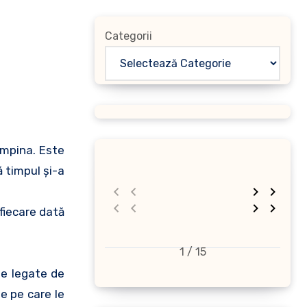
Categorii
âmpina. Este
ă timpul şi-a
 fiecare dată
1 / 15
le legate de
le pe care le