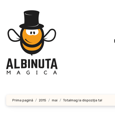
Sari
la
conținut
Prima pagină
2015
mai
Totalmag la dispoziţia ta!