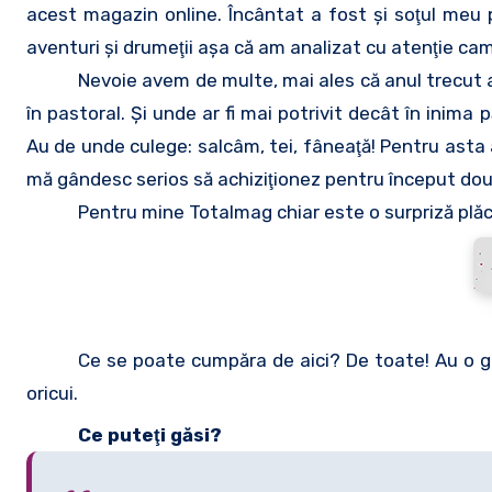
acest magazin online. Încântat a fost şi soţul meu p
aventuri şi drumeţii aşa că am analizat cu atenţie ca
Nevoie avem de multe, mai ales că anul trecut 
în pastoral. Şi unde ar fi mai potrivit decât în inima p
Au de unde culege: salcâm, tei, fâneaţă! Pentru asta
mă gândesc serios să achiziţionez pentru început do
Pentru mine Totalmag chiar este o surpriză plă
Ce se poate cumpăra de aici? De toate! Au o g
oricui.
Ce puteţi găsi?