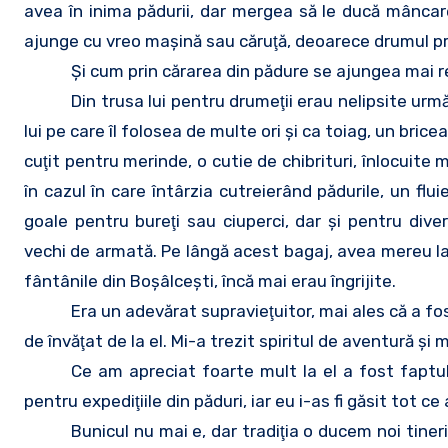
avea în inima pădurii, dar mergea să le ducă mâncare
ajunge cu vreo maşină sau căruţă, deoarece drumul pri
Şi cum prin cărarea din pădure se ajungea mai r
Din trusa lui pentru drumeţii erau nelipsite urm
lui pe care îl folosea de multe ori şi ca toiag, un brice
cuţit pentru merinde, o cutie de chibrituri, înlocuite
în cazul în care întârzia cutreierând pădurile, un flui
goale pentru bureţi sau ciuperci, dar şi pentru div
vechi de armată. Pe lângă acest bagaj, avea mereu la
fântânile din Boşâlceşti, încă mai erau îngrijite.
Era un adevărat supravieţuitor, mai ales că a fo
de învăţat de la el. Mi-a trezit spiritul de aventură şi 
Ce am apreciat foarte mult la el a fost faptul
pentru expediţiile din păduri, iar eu i-as fi găsit tot ce a
Bunicul nu mai e, dar tradiţia o ducem noi tin