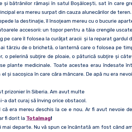
 şi bătrânilor rămaşi în satul Boşâlceşti, sat în care g
ncipal era mereu surpat din cauza alunecărilor de teren.
epede la destinaţie, îl însoţeam mereu cu o bucurie apart
ătoarele accesorii: un topor pentru a tăia crengile uscat
ag pe care îl folosea la curăţat aracii şi la reparat gardul d
 mai târziu de o brichetă, o lanternă care o folosea pe t
er, o pelerină subţire de ploaie, o păturică subţire şi câ
erse plante medicinale. Toate acestea erau îndesate în
 el şi sacoşica în care căra mâncare. De apă nu era nevo
st prizonier în Siberia. Am avut multe
mi-a dat curaj să înving orice obstacol.
 că era mereu deschis la ce e nou. Ar fi avut nevoie de 
r fi dorit la
Totalmag
!
erii mai departe. Nu vă spun ce încântată am fost când a