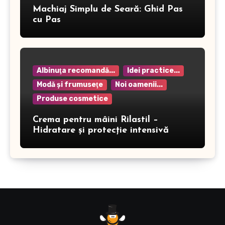
Machiaj Simplu de Seară: Ghid Pas
cu Pas
Albinuţa recomandă...
Idei practice...
Modă şi frumuseţe
Noi oamenii...
Produse cosmetice
Crema pentru mâini Rilastil –
Hidratare și protecție intensivă