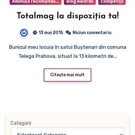
Albinuţa recomandă...
Blog Awords
Competiţii
Totalmag la dispoziţia ta!
13 mai 2015
Niciun comentariu
Bunicul meu locuia în satul Buştenari din comuna
Telega Prahova, situat la 13 kilometri de…
Citește mai mult
Categorii