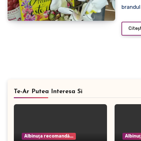
brandul 
Citeș
Te-Ar Putea Interesa Si
Albinuţa recomandă...
Albinu