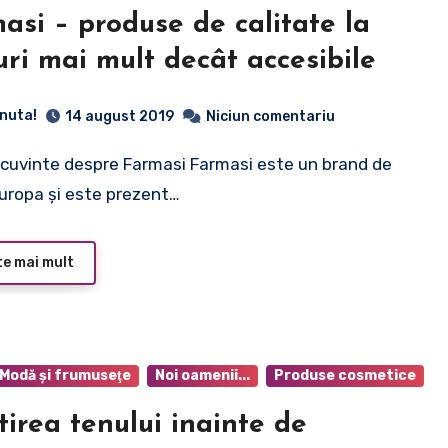
asi – produse de calitate la
uri mai mult decât accesibile
inuta!
14 august 2019
Niciun comentariu
Europa și este prezent…
te mai mult
Modă şi frumuseţe
Noi oamenii...
Produse cosmetice
tirea tenului inainte de