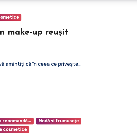
osmetice
n make-up reușit
vă amintiți că în ceea ce privește…
a recomandă...
Modă şi frumuseţe
e cosmetice