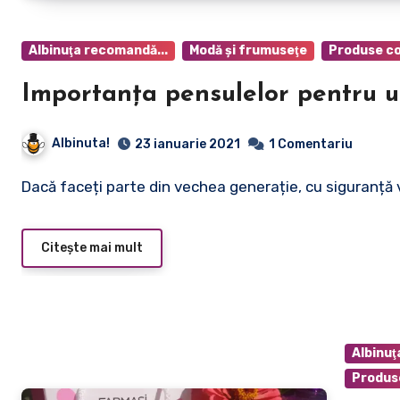
Albinuţa recomandă...
Modă şi frumuseţe
Produse c
Importanța pensulelor pentru u
Albinuta!
23 ianuarie 2021
1 Comentariu
Dacă faceți parte din vechea generație, cu siguranță 
Citește mai mult
Albinuţ
Produs