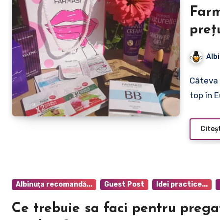
Farm
preț
Alb
Câteva cuvinte despre Farmasi Farmasi este un brand de
top în 
Citeș
Albinuţa recomandă...
Guest Post
Idei practice...
Ce trebuie sa faci pentru prega