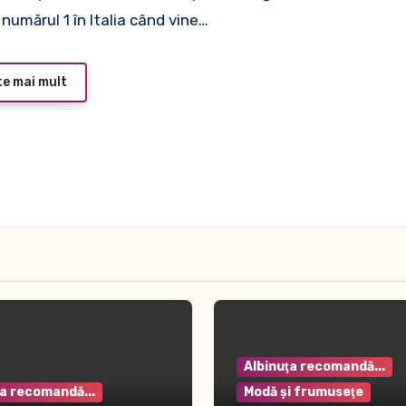
numărul 1 în Italia când vine…
te mai mult
Albinuţa recomandă...
ţa recomandă...
Modă şi frumuseţe