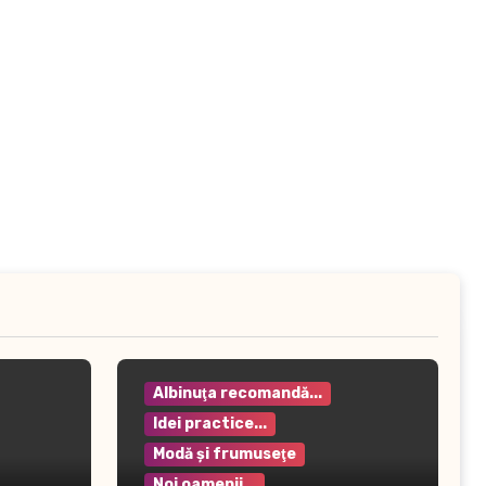
Albinuţa recomandă...
Idei practice...
Modă şi frumuseţe
Noi oamenii...