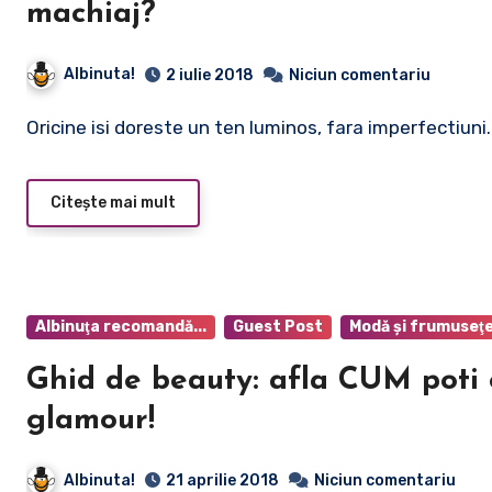
machiaj?
Albinuta!
2 iulie 2018
Niciun comentariu
Oricine isi doreste un ten luminos, fara imperfectiuni
Citește mai mult
Albinuţa recomandă...
Guest Post
Modă şi frumuseţ
Ghid de beauty: afla CUM poti
glamour!
Albinuta!
21 aprilie 2018
Niciun comentariu