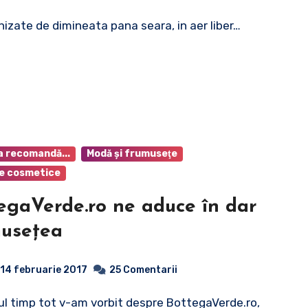
nizate de dimineata pana seara, in aer liber…
a recomandă...
Modă şi frumuseţe
e cosmetice
egaVerde.ro ne aduce în dar
useţea
14 februarie 2017
25 Comentarii