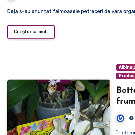
Deja s-au anuntat faimoasele petreceri de vara orga
Citește mai mult
Albinuţ
Produs
Bott
frum
În ultimul timp tot v-am vorbit despre BottegaVerde.ro,