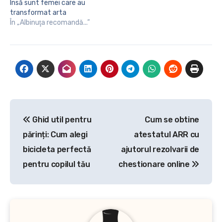
Însă sunt femei care au
ridurilor,…
transformat arta
machiajului într-o rutină
În „Albinuţa recomandă...”
zilnică. Nu este greșit,
atâta timp cât sunt
folosite doar poduse
cosmetice de calitate
superioară și potrivite
tipului de ten. Însă, la fel
cum noi avem nevoie…
Navigare
Ghid util pentru
Cum se obtine
în
părinți: Cum alegi
atestatul ARR cu
articole
bicicleta perfectă
ajutorul rezolvarii de
pentru copilul tău
chestionare online