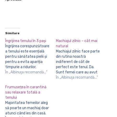
Similare
Îngrijirea tenului în 3 pași
Machiajul zilnic – cât mai
Îngrijirea corespunzătoare
natural
a tenului este esențială
Machiajul zilnic face parte
pentru sănătatea pielii și
din rutina noastră
pentru a evita apariția
indiferent de cât de
timpurie a ridurilor.
perfect este tenul. Da.
Demachierea! În primul
În „Albinuţa recomandă...”
Sunt femei care au avut
rând este absolut
norocul să beneficieze de
În „Albinuţa recomandă...”
importantă demachierea.
un ten perfect fără a
Frumusețea în carantină
Un ten încărcat de machiaj
depune prea multe
sau relaxare totală a
nu lasă pielea să respire
eforturi pentru care este
tenului
corespunzător, iar dacă
necesară doar curățarea
Majoritatea femeilor aleg
tenul nu este curățat
zilnică și o simplă cremă
să poarte un machiaj doar
peste noapte, machiajul
hidratantă. Însă nu toate
atunci când ies din casă.
poate duce la apariția
au acest…