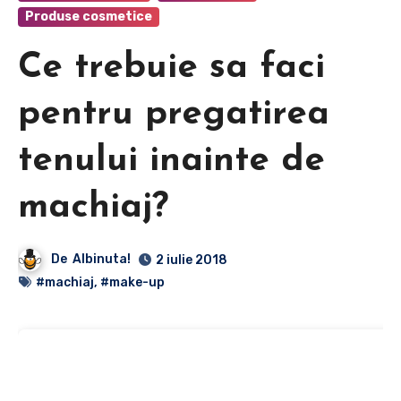
Produse cosmetice
Ce trebuie sa faci
pentru pregatirea
tenului inainte de
machiaj?
De
Albinuta!
2 iulie 2018
#machiaj
,
#make-up