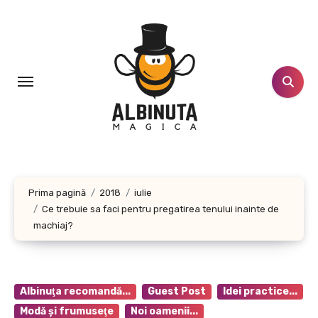
Sari
la
conținut
Prima pagină
2018
iulie
Ce trebuie sa faci pentru pregatirea tenului inainte de
machiaj?
Albinuţa recomandă...
Guest Post
Idei practice...
Modă şi frumuseţe
Noi oamenii...