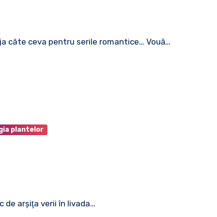
deja câte ceva pentru serile romantice… Vouă…
ia plantelor
 de arşiţa verii în livada…