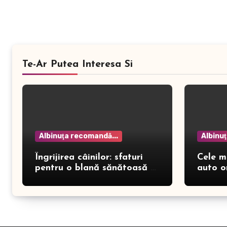
Te-Ar Putea Interesa Si
Albinuţa recomandă...
Albinu
Îngrijirea câinilor: sfaturi
Cele m
pentru o blană sănătoasă și
auto o
prevenirea dermatitei