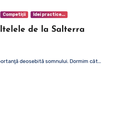
Competiţii
Idei practice...
telele de la Salterra
mportanţă deosebită somnului. Dormim cât…