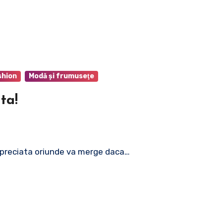
shion
Modă şi frumuseţe
ta!
i apreciata oriunde va merge daca…