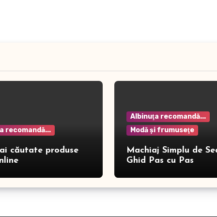
Albinuţa recomandă...
ţa recomandă...
Modă şi frumuseţe
ai căutate produse
Machiaj Simplu de Se
nline
Ghid Pas cu Pas