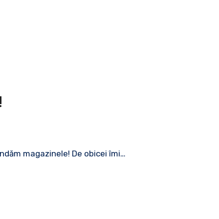
!
olindăm magazinele! De obicei îmi…