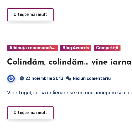
Citește mai mult
Albinuţa recomandă...
Blog Awords
Competiţii
Colindăm, colindăm… vine iarna
23 noiembrie 2013
Niciun comentariu
Vine frigul, iar ca în fiecare sezon nou, începem să c
Citește mai mult