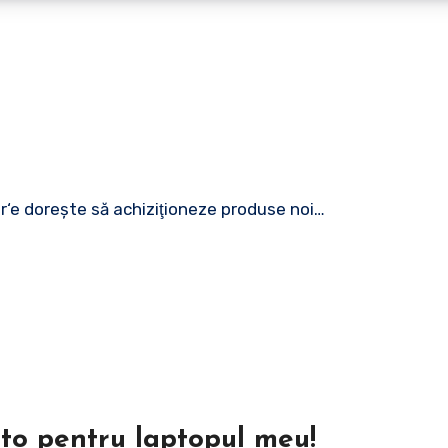
ar‘e doreşte să achiziţioneze produse noi…
uto pentru laptopul meu!