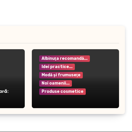
Albinuţa recomandă...
Idei practice...
Modă şi frumuseţe
Noi oamenii...
ară:
Produse cosmetice
Crema pentru mâini Rilastil
– Hidratare și protecție
intensivă