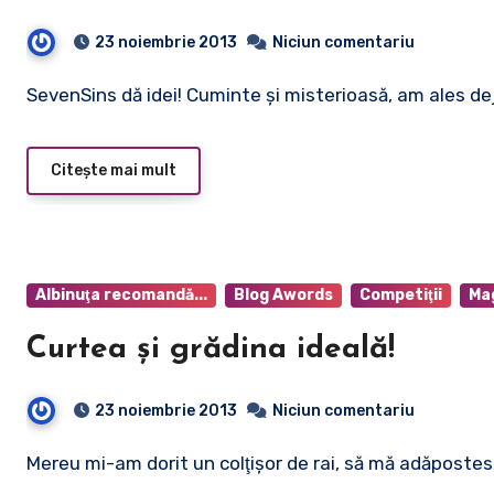
23 noiembrie 2013
Niciun comentariu
SevenSins dă idei! Cuminte şi misterioasă, am ales 
Citește mai mult
Albinuţa recomandă...
Blog Awords
Competiţii
Mag
Curtea şi grădina ideală!
23 noiembrie 2013
Niciun comentariu
Mereu mi-am dorit un colţişor de rai, să mă adăpostesc