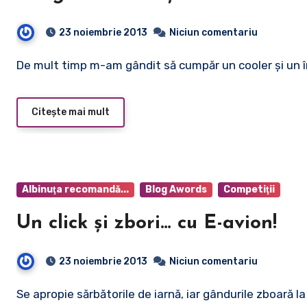
23 noiembrie 2013
Niciun comentariu
De mult timp m-am gândit să cumpăr un cooler şi un 
Citește mai mult
Albinuţa recomandă...
Blog Awords
Competiţii
Un click şi zbori… cu E-avion!
23 noiembrie 2013
Niciun comentariu
Se apropie sărbătorile de iarnă, iar gândurile zboară 