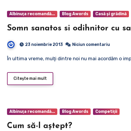
Albinuţa recomandă...
Blog Awords
Casă şi grădină
Somn sanatos si odihnitor cu sal
23 noiembrie 2013
Niciun comentariu
În ultima vreme, mulţi dintre noi nu mai acordăm o i
Citește mai mult
Albinuţa recomandă...
Blog Awords
Competiţii
Cum să-l aştept?