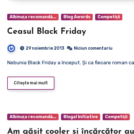
Albinuţa recomandă...
Blog Awords
Competiţii
Ceasul Black Friday
29 noiembrie 2013
Niciun comentariu
Nebunia Black Friday a început. Şi ca fiecare roman c
Citește mai mult
Albinuţa recomandă...
Blogal Initiative
Competiţii
Am găsit cooler şi încărcător a