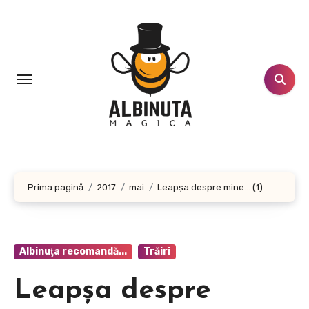
Sari
la
conținut
Prima pagină
2017
mai
Leapşa despre mine… (1)
Albinuţa recomandă...
Trăiri
Leapşa despre