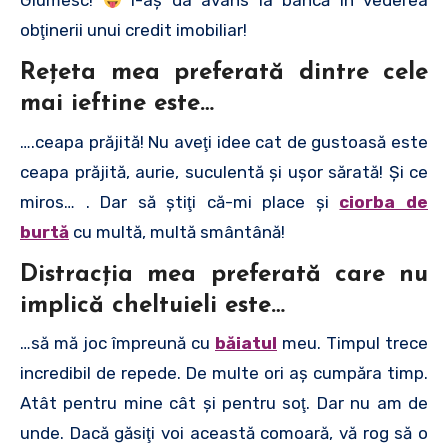
Glumesc!
I-aş da avans la bancă în vederea
obţinerii unui credit imobiliar!
Reţeta mea preferată dintre cele
mai ieftine este…
….ceapa prăjită! Nu aveţi idee cat de gustoasă este
ceapa prăjită, aurie, suculentă şi uşor sărată! Şi ce
miros… . Dar să ştiţi că-mi place şi
ciorba de
burtă
cu multă, multă smântână!
Distracţia mea preferată care nu
implică cheltuieli este
…
…să mă joc împreună cu
băiatul
meu. Timpul trece
incredibil de repede. De multe ori aş cumpăra timp.
Atât pentru mine cât şi pentru soţ. Dar nu am de
unde. Dacă găsiţi voi această comoară, vă rog să o