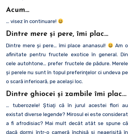
Acum…
… visez în continuare!
Dintre mere şi pere, îmi plac
…
Dintre mere şi pere… îmi place ananasul!
Am o
afinitate pentru fructele exotice în general. Din
cele autohtone… prefer fructele de pădure. Merele
şi perele nu sunt în topul preferinţelor ci undeva pe
o scară inferioară, pe acelaşi loc.
Dintre ghiocei şi zambile îmi plac.
..
… tuberozele! Ştiaţi că în jurul acestei flori au
existat diverse legende? Mirosul ei este considerat
a fi afrodisiac? Mai mult decât atât se spune că
dacă dormi într-o cameră închisă şi neaerisită în