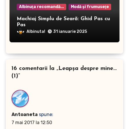
Albinuţa recomandă...
Modă şi frumuseţe
Machiaj Simplu de Seară: Ghid Pas cu
Pas
Albinuta!
31 ianuarie 2025
16 comentarii la „Leapşa despre mine…
(1)”
Antoaneta
spune:
7 mai 2017 la 12:50