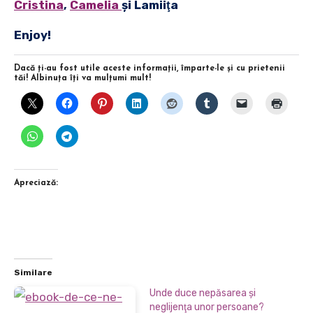
Cristina
,
Camelia
şi
Lamiiţa
Enjoy!
Dacă ţi-au fost utile aceste informaţii, împarte-le şi cu prietenii
tăi! Albinuţa îţi va mulţumi mult!
Apreciază:
Similare
Unde duce nepăsarea şi
neglijenţa unor persoane?