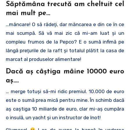
Săptămâna trecută am cheltuit cel
mai mult pe
…
…mâncare! O să râdeţi, dar mâncarea e din ce în ce
mai scumpă. Să vă mai zic că mi-am luat şi un
compleu frumos de la Pepco? E o sumă infimă pe
lângă preţurile de la raft şi totalul plătit la casa de
marcat al produselor alimentare!
Dacă aş câştiga mâine 10000 euro
aş
….
… merge totuşi să-mi ridic premiul. 10.000 de euro
este o sumă prea mică pentru mine. În schimb dacă
aş caştiga 10 miliarde de euro, clar mi-aş cumpăra
o insulă, un yacht şi un instructor de înot!