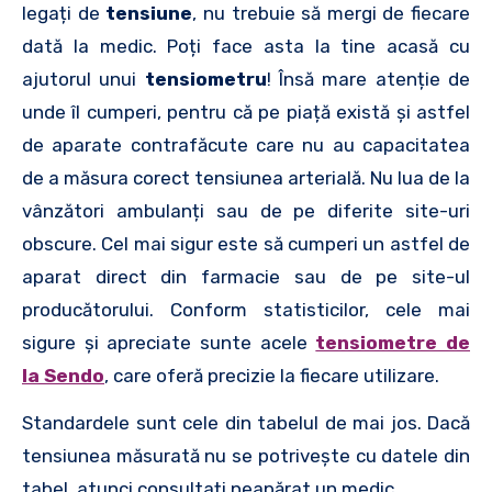
legați de
tensiune
, nu trebuie să mergi de fiecare
dată la medic. Poți face asta la tine acasă cu
ajutorul unui
tensiometru
! Însă mare atenție de
unde îl cumperi, pentru că pe piață există și astfel
de aparate contrafăcute care nu au capacitatea
de a măsura corect tensiunea arterială. Nu lua de la
vânzători ambulanți sau de pe diferite site-uri
obscure. Cel mai sigur este să cumperi un astfel de
aparat direct din farmacie sau de pe site-ul
producătorului. Conform statisticilor, cele mai
sigure și apreciate sunte acele
tensiometre de
la Sendo
, care oferă precizie la fiecare utilizare.
Standardele sunt cele din tabelul de mai jos. Dacă
tensiunea măsurată nu se potrivește cu datele din
tabel, atunci consultați neapărat un medic.