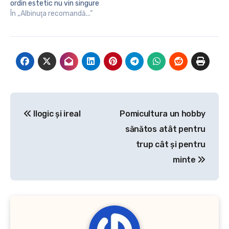
ordin estetic nu vin singure
ci la pachet cu mai multe
În „Albinuţa recomandă...”
afecțiuni. Pe măsură ce
corpul uman înaintează în
vârstă acesta este
predispus la dezvoltarea
anumitor patologii
deoarece organele vitale
nu mai au aceleași
proprietăți…
Navigare
Ilogic şi ireal
Pomicultura un hobby
în
sănătos atât pentru
articole
trup cât și pentru
minte