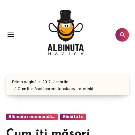
Sari
la
conținut
Prima pagină
2017
martie
Cum îți măsori corect tensiunea arterială
Albinuţa recomandă...
Sănătate
Cum îți măsori