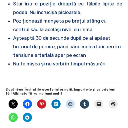
Stai într-o poziție dreaptă cu tălpile lipite de
podea. Nu încrucișa picioarele.
Poziționează manșeta pe brațul stâng cu
centrul său la același nivel cu inima
Aşteaptă 30 de secunde după ce ai apăsat
butonul de pornire, până când indicatorii pentru
tensiune arterială apar pe ecran
Nu te mișca și nu vorbi în timpul măsurării
Dacă ţi-au fost utile aceste informaţii, împarte-le şi cu prietenii
tăi! Albinuţa îţi va mulţumi mult!