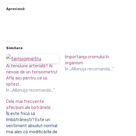
Apreciază:
Similare
Importanţa cromului în
organism
Ai tensiune arterială? Ai
În „Albinuţa recomandă...”
nevoie de un tensiometru!
Află aici pentru ce să
optezi…
În „Albinuţa recomandă...”
Cele mai frecvente
afecțiuni ale bătrâneții
Îți este frică să
îmbătrânești? Este un
sentiment absolut normal
mai ales că modificările de