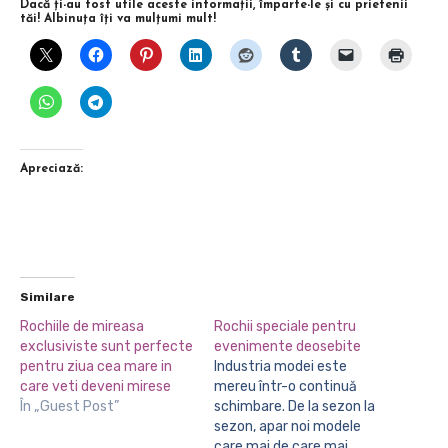
Dacă ţi-au fost utile aceste informaţii, împarte-le şi cu prietenii
tăi! Albinuţa îţi va mulţumi mult!
Apreciază:
Similare
Rochiile de mireasa
Rochii speciale pentru
exclusiviste sunt perfecte
evenimente deosebite
pentru ziua cea mare in
Industria modei este
care veti deveni mirese
mereu într-o continuă
În „Guest Post”
schimbare. De la sezon la
sezon, apar noi modele
care mai de care mai