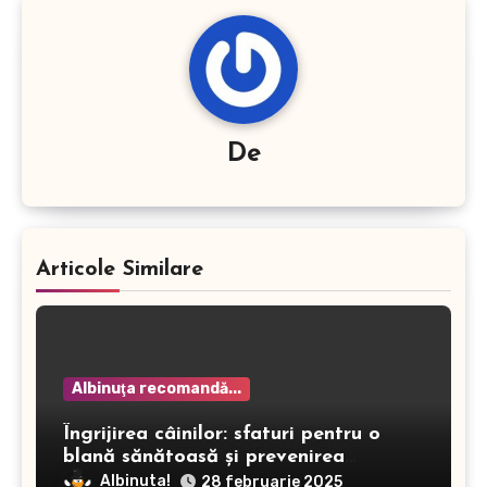
De
Articole Similare
Albinuţa recomandă...
Îngrijirea câinilor: sfaturi pentru o
blană sănătoasă și prevenirea
dermatitei
Albinuta!
28 februarie 2025