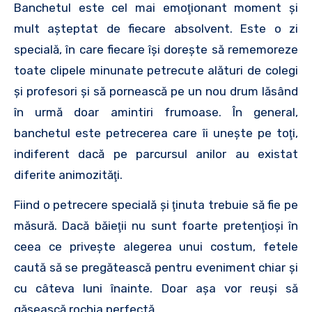
Banchetul este cel mai emoţionant moment şi
mult aşteptat de fiecare absolvent. Este o zi
specială, în care fiecare îşi doreşte să rememoreze
toate clipele minunate petrecute alături de colegi
şi profesori şi să pornească pe un nou drum lăsând
în urmă doar amintiri frumoase. În general,
banchetul este petrecerea care îi uneşte pe toţi,
indiferent dacă pe parcursul anilor au existat
diferite animozităţi.
Fiind o petrecere specială şi ţinuta trebuie să fie pe
măsură. Dacă băieţii nu sunt foarte pretenţioşi în
ceea ce priveşte alegerea unui costum, fetele
caută să se pregătească pentru eveniment chiar şi
cu câteva luni înainte. Doar aşa vor reuşi să
găsească rochia perfectă.