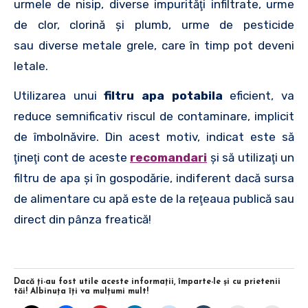
urmele de nisip, diverse impurităţi infiltrate, urme
de clor, clorină şi plumb, urme de pesticide
sau diverse metale grele, care în timp pot deveni
letale.
Utilizarea unui
filtru apa potabila
eficient, va
reduce semnificativ riscul de contaminare, implicit
de îmbolnăvire. Din acest motiv, indicat este să
ţineţi cont de aceste
recomandari
şi să utilizaţi un
filtru de apa şi în gospodărie, indiferent dacă sursa
de alimentare cu apă este de la reţeaua publică sau
direct din pânza freatică!
Dacă ţi-au fost utile aceste informaţii, împarte-le şi cu prietenii
tăi! Albinuţa îţi va mulţumi mult!