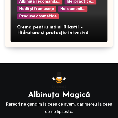
Albinuţa recomandă...
Idei practice...
Modă şi frumuseţe
Noi oamenii...
Produse cosmetice
Crema pentru mâini Rilastil –
Hidratare și protecție intensivă
Albinuţa Magică
Rareori ne gândim la ceea ce avem, dar mereu la ceea
ce ne lipseşte.