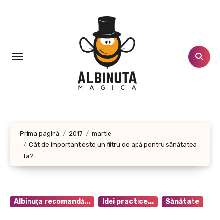
Sari
la
conținut
Prima pagină
2017
martie
Cât de important este un filtru de apă pentru sănătatea
ta?
Albinuţa recomandă...
Idei practice...
Sănătate