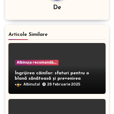
De
Articole Similare
Albinuţa recomandă...
Îngrijirea câinilor: sfaturi pentru o
blană sănătoasă și prevenirea
dermatitei
Albinuta!
28 februarie 2025