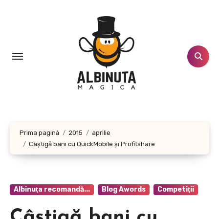
Sari
la
conținut
Prima pagină
2015
aprilie
Câştigă bani cu QuickMobile şi Profitshare
Albinuţa recomandă...
Blog Awords
Competiţii
Câştigă bani cu