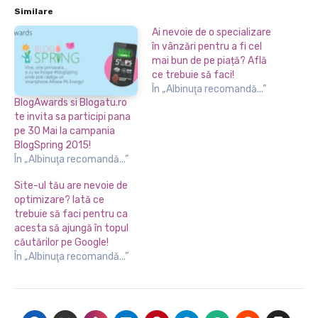
Similare
Ai nevoie de o specializare
în vânzări pentru a fi cel
mai bun de pe piață? Află
ce trebuie să faci!
În „Albinuţa recomandă...”
BlogAwards si Blogatu.ro
te invita sa participi pana
pe 30 Mai la campania
BlogSpring 2015!
În „Albinuţa recomandă...”
Site-ul tău are nevoie de
optimizare? Iată ce
trebuie să faci pentru ca
acesta să ajungă în topul
căutărilor pe Google!
În „Albinuţa recomandă...”