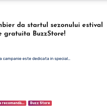
bier da startul sezonului estival
e gratuita BuzzStore!
ua campanie este dedicata in special…
a recomandă...
Buzz Store