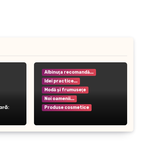
Albinuţa recomandă...
Idei practice...
Modă şi frumuseţe
Noi oamenii...
ară:
Produse cosmetice
Crema pentru mâini Rilastil
– Hidratare și protecție
intensivă