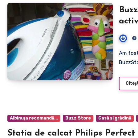
Buzz
acti
Phil
Am fost o bloggerita cuminte anul acesta iar Mosul
BuzzSto
Citeș
Albinuţa recomandă...
Buzz Store
Casă şi grădină
Statia de calcat Philips Perfec