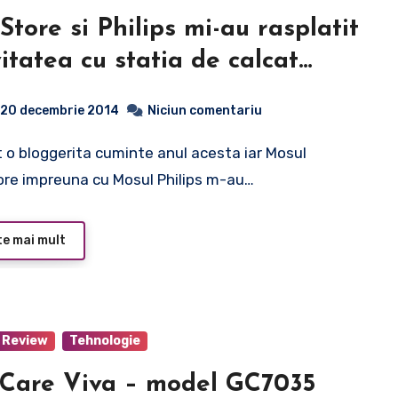
Store si Philips mi-au rasplatit
vitatea cu statia de calcat
ips Perfect Care Viva
20 decembrie 2014
Niciun comentariu
re impreuna cu Mosul Philips m-au…
te mai mult
Review
Tehnologie
t Care Viva – model GC7035