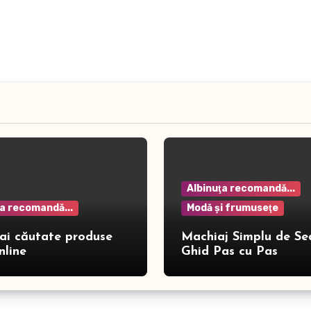
Albinuţa recomandă...
ţa recomandă...
Modă şi frumuseţe
ai căutate produse
Machiaj Simplu de Se
nline
Ghid Pas cu Pas