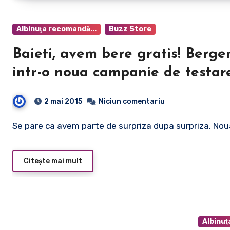
Albinuţa recomandă...
Buzz Store
Baieti, avem bere gratis! Bergen
intr-o noua campanie de testar
2 mai 2015
Niciun comentariu
Se pare ca avem parte de surpriza dupa surpriza. No
Citește mai mult
Albinuţ