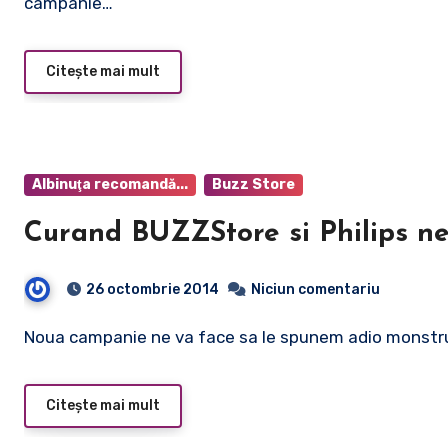
campanie…
Citește mai mult
Albinuţa recomandă...
Buzz Store
Curand BUZZStore si Philips ne
26 octombrie 2014
Niciun comentariu
Noua campanie ne va face sa le spunem adio monstrule
Citește mai mult