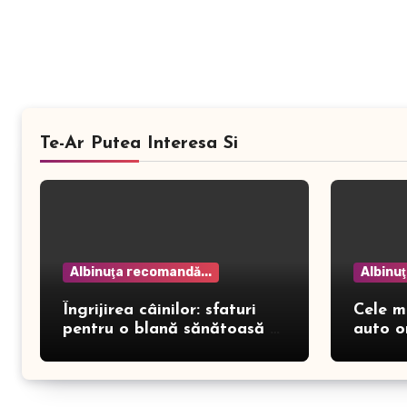
Te-Ar Putea Interesa Si
Albinuţa recomandă...
Albinu
Îngrijirea câinilor: sfaturi
Cele m
pentru o blană sănătoasă și
auto o
prevenirea dermatitei