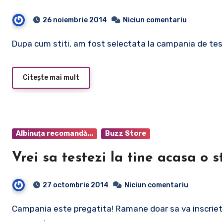
26 noiembrie 2014
Niciun comentariu
Dupa cum stiti, am fost selectata la campania de te
Citește mai mult
Albinuţa recomandă...
Buzz Store
Vrei sa testezi la tine acasa o s
27 octombrie 2014
Niciun comentariu
Campania este pregatita! Ramane doar sa va inscrieti. Eu personal astept cu nerabdare aceasta