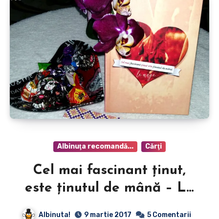
Albinuţa recomandă...
Cărţi
Cel mai fascinant ţinut,
este ţinutul de mână – Le
mage
Albinuta!
9 martie 2017
5 Comentarii