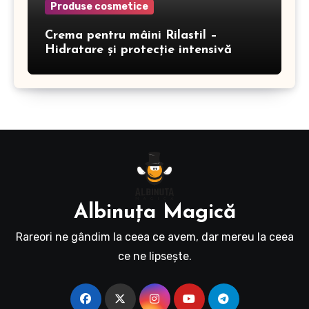
Produse cosmetice
Crema pentru mâini Rilastil –
Hidratare și protecție intensivă
Albinuţa Magică
Rareori ne gândim la ceea ce avem, dar mereu la ceea
ce ne lipseşte.