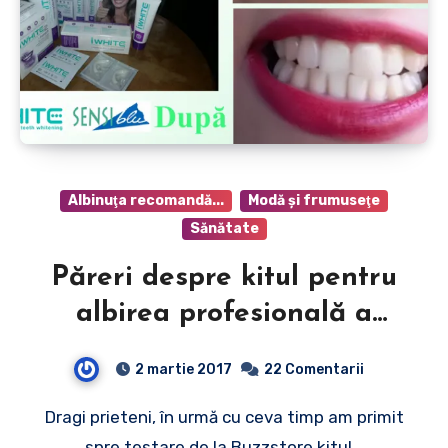
Albinuţa recomandă...
Modă şi frumuseţe
Sănătate
Păreri despre kitul pentru
albirea profesională a
dinţilor iWhite2 Instant
2 martie 2017
22 Comentarii
Dragi prieteni, în urmă cu ceva timp am primit
spre testare de la Buzzstore kitul…