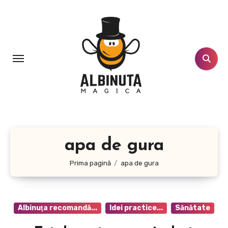
Sari
la
conținut
apa de gura
Prima pagină
apa de gura
Albinuţa recomandă...
Idei practice...
Sănătate