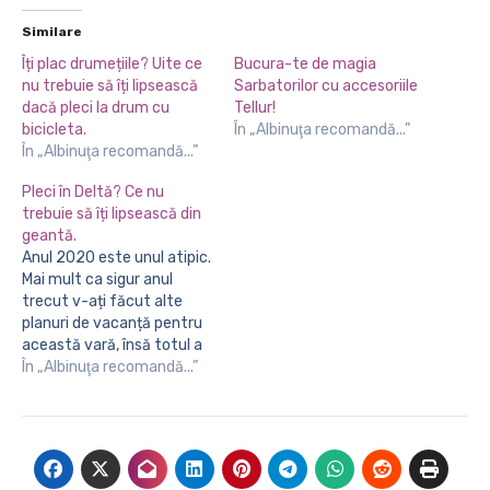
Similare
Îți plac drumețiile? Uite ce
Bucura-te de magia
nu trebuie să îți lipsească
Sarbatorilor cu accesoriile
dacă pleci la drum cu
Tellur!
bicicleta.
În „Albinuţa recomandă...”
În „Albinuţa recomandă...”
Pleci în Deltă? Ce nu
trebuie să îți lipsească din
geantă.
Anul 2020 este unul atipic.
Mai mult ca sigur anul
trecut v-ați făcut alte
planuri de vacanță pentru
această vară, însă totul a
fost dat peste cap. Mai
În „Albinuţa recomandă...”
ales viețile noastre.
Trebuie să fim realiști că
oricât încercăm să ne
evenim la normal, nimic nu
va mai fi la fel.…