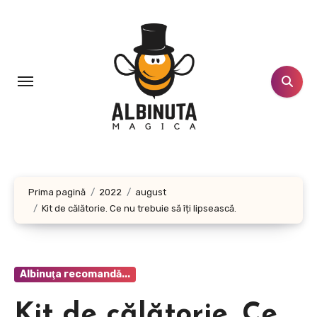
Sari
la
conținut
Prima pagină
2022
august
Kit de călătorie. Ce nu trebuie să îți lipsească.
Albinuţa recomandă...
Kit de călătorie. Ce