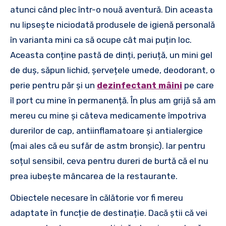
atunci când plec într-o nouă aventură. Din aceasta
nu lipsește niciodată produsele de igienă personală
în varianta mini ca să ocupe cât mai puțin loc.
Aceasta conține pastă de dinți, periuță, un mini gel
de duș, săpun lichid, șervețele umede, deodorant, o
perie pentru păr și un
dezinfectant mâini
pe care
îl port cu mine în permanență. În plus am grijă să am
mereu cu mine și câteva medicamente împotriva
durerilor de cap, antiinflamatoare și antialergice
(mai ales că eu sufăr de astm bronșic). Iar pentru
soțul sensibil, ceva pentru dureri de burtă că el nu
prea iubește mâncarea de la restaurante.
Obiectele necesare în călătorie vor fi mereu
adaptate în funcție de destinație. Dacă știi că vei