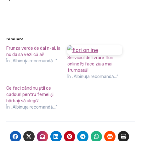
Similare
Frunza verde de dai n-ai, ia
nu da să vezi că ai!
Serviciul de livrare flori
În „Albinuţa recomandă...”
online îți face ziua mai
frumoasă!
În „Albinuţa recomandă...”
Ce faci când nu ştii ce
cadouri pentru femei şi
bărbaţi să alegi?
În „Albinuţa recomandă...”