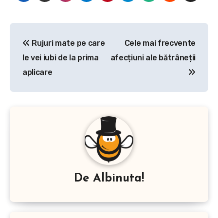
Navigare
Rujuri mate pe care
Cele mai frecvente
în
le vei iubi de la prima
afecțiuni ale bătrâneții
articole
aplicare
De
Albinuta!