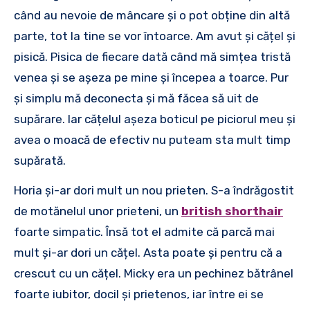
când au nevoie de mâncare și o pot obține din altă
parte, tot la tine se vor întoarce. Am avut și cățel și
pisică. Pisica de fiecare dată când mă simțea tristă
venea și se așeza pe mine și începea a toarce. Pur
și simplu mă deconecta și mă făcea să uit de
supărare. Iar cățelul așeza boticul pe piciorul meu și
avea o moacă de efectiv nu puteam sta mult timp
supărată.
Horia și-ar dori mult un nou prieten. S-a îndrăgostit
de motănelul unor prieteni, un
british shorthair
foarte simpatic. Însă tot el admite că parcă mai
mult și-ar dori un cățel. Asta poate și pentru că a
crescut cu un cățel. Micky era un pechinez bătrânel
foarte iubitor, docil și prietenos, iar între ei se