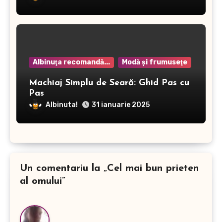
Albinuţa recomandă...
Modă şi frumuseţe
Machiaj Simplu de Seară: Ghid Pas cu
Pas
Albinuta!
31 ianuarie 2025
Un comentariu la „Cel mai bun prieten
al omului”