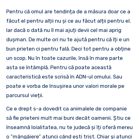
Pentru că omul are tendința de a măsura doar ce a
făcut el pentru alții nu și ce au făcut alții pentru el.
Iar dacă o dată nu îl mai ajuți devii cel mai aprig
dușman. De multe ori nu te ajută pentru că îți e un
bun prieten ci pentru fală. Deci tot pentru a obține
un scop. Nu în toate cazurile, însă în mare parte
asta se întâmplă. Pentru că poate această
caracteristică este scrisă în ADN-ul omului. Sau
poate e vorba de însușirea unor valori morale pe
parcursul vieții.
Ce e drept s-a dovedit ca animalele de companie
să fie prieteni mult mai buni decât oamenii. Știu ce
înseamnă loialitatea, nu te judecă și îți oferă mereu
o ”mângâiere” atunci când ești trist. Chiar și atunci