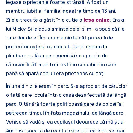
legase o prietenie foarte strânsă. A fost un
membru iubit al familiei noastre timp de 13 ani.
Zilele trecute a găsit în o cutie o
lesa caine
. Era a
lui Micky. Și-a adus aminte de el și mi-a spus că îi e
tare dor de el. Îmi aduc aminte cât putea fi de
protector cățelul cu copilul. Când ieșeam la
plimbare nu lăsa pe nimeni să se apropie de
cărucior. Îi lătra pe toți, asta în condițiile în care
până să apară copilul era prietenos cu toți.
În una din zile eram în parc. S-a apropiat de cărucior
o fată care locuia într-o casă dezafectată de lângă
parc. O tânără foarte politicoasă care de obicei își
petrecea timpul în fața magazinului de lângă parc.
Venise să vadă și ea copilașul deoarece că mă știa.
Am fost șocată de reacția cățelului care nu se mai