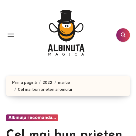
Sari
la
conținut
Prima pagină
2022
martie
Cel mai bun prieten al omului
Albinuţa recomandă...
Cel mai bun prieten