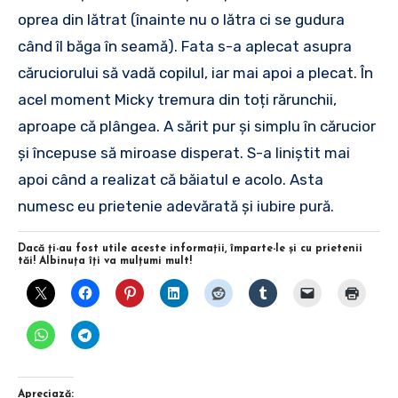
oprea din lătrat (înainte nu o lătra ci se gudura
când îl băga în seamă). Fata s-a aplecat asupra
căruciorului să vadă copilul, iar mai apoi a plecat. În
acel moment Micky tremura din toți rărunchii,
aproape că plângea. A sărit pur și simplu în cărucior
și începuse să miroase disperat. S-a liniștit mai
apoi când a realizat că băiatul e acolo. Asta
numesc eu prietenie adevărată și iubire pură.
Dacă ţi-au fost utile aceste informaţii, împarte-le şi cu prietenii
tăi! Albinuţa îţi va mulţumi mult!
Apreciază: