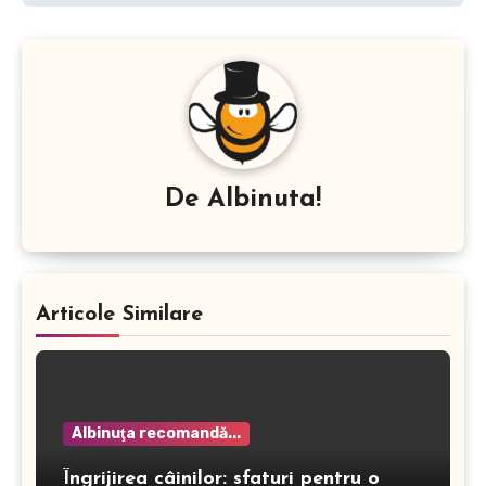
De
Albinuta!
Articole Similare
Albinuţa recomandă...
Îngrijirea câinilor: sfaturi pentru o