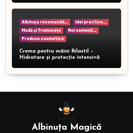
Albinuţa recomandă...
Idei practice...
Modă şi frumuseţe
Noi oamenii...
Produse cosmetice
Crema pentru mâini Rilastil –
Hidratare și protecție intensivă
Albinuţa Magică