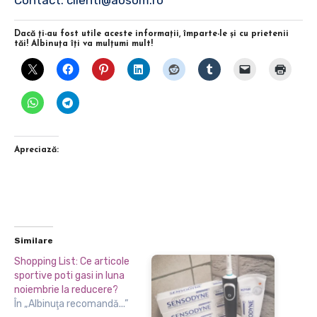
Contact: clienti@aosom.ro
Dacă ţi-au fost utile aceste informaţii, împarte-le şi cu prietenii
tăi! Albinuţa îţi va mulţumi mult!
Apreciază:
Similare
Shopping List: Ce articole
sportive poti gasi in luna
noiembrie la reducere?
În „Albinuţa recomandă...”