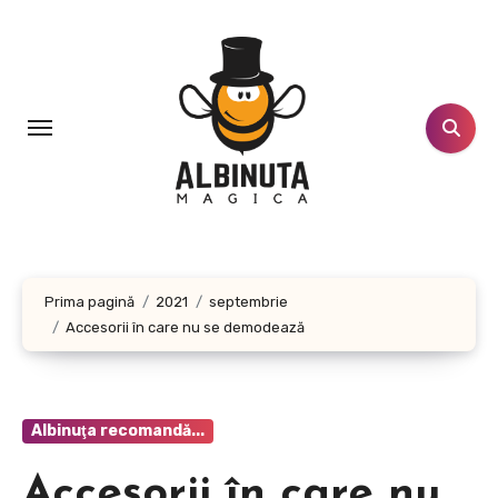
Sari
la
conținut
Prima pagină
2021
septembrie
Accesorii în care nu se demodează
Albinuţa recomandă...
Accesorii în care nu