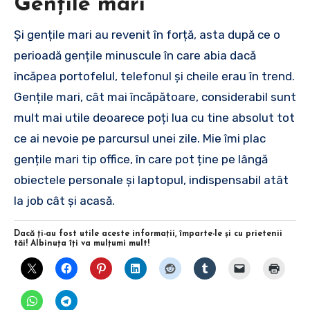
Gențile mari
Și gențile mari au revenit în forță, asta după ce o
perioadă gențile minuscule în care abia dacă
încăpea portofelul, telefonul și cheile erau în trend.
Gențile mari, cât mai încăpătoare, considerabil sunt
mult mai utile deoarece poți lua cu tine absolut tot
ce ai nevoie pe parcursul unei zile. Mie îmi plac
gențile mari tip office, în care pot ține pe lângă
obiectele personale și laptopul, indispensabil atât
la job cât și acasă.
Dacă ţi-au fost utile aceste informaţii, împarte-le şi cu prietenii
tăi! Albinuţa îţi va mulţumi mult!