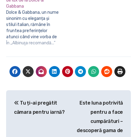
de lux de la Dolce &
scopul de a își feri de
Gabbana
inculpați expresia ochilor în
Dolce & Gabbana, un nume
instanță.…
sinonim cu eleganța și
stilul italian, rămâne în
fruntea preferințelor
atunci când vine vorba de
îmbinarea luxului cu
În „Albinuţa recomandă...”
tendințele moderne. De la
încălțăminte exclusivistă
până la accesorii
sofisticate, piesele create
de acest brand sunt un
simbol al rafinamentului și
al atenției la detalii. Unul
dintre…
Navigare
Tu ți-ai pregătit
Este luna potrivită
în
cămara pentru iarnă?
pentru a face
articole
cumpărături –
descoperă gama de