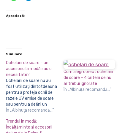
Apreciază:
Similare
Ochelarii de soare – un
accesoriu la modă sau o
Cum alegi corect ochelarii
necesitate?
de soare – 4 criterii ce nu
Ochelarii de soare nu au
ar trebui ignorate
fost utilizați dintotdeauna
În „Albinuţa recomandă...”
pentru a proteja ochii de
razele UV emise de soare
sau pentru a defini un
anumit stil. Primele lentile
În „Albinuţa recomandă...”
colorate au fost utilizate
Trendul în modă:
încă din anii 1300 de către
Încălțăminte și accesorii
judecătorii chinezi cu