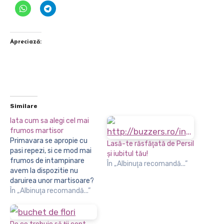
Apreciază:
Similare
Iata cum sa alegi cel mai
frumos martisor
Primavara se apropie cu
Lasă-te răsfăţată de Persil
pasi repezi, si ce mod mai
şi iubitul tău!
frumos de intampinare
În „Albinuţa recomandă...”
avem la dispozitie nu
daruirea unor martisoare?
Obiceiul este unui extrem
În „Albinuţa recomandă...”
de frumos,