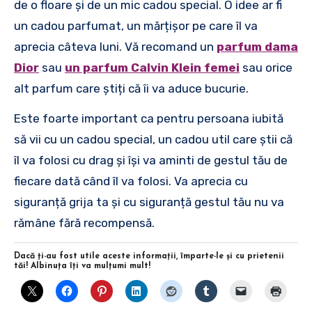
de o floare și de un mic cadou special. O idee ar fi
un cadou parfumat, un mărțișor pe care îl va
aprecia câteva luni. Vă recomand un
parfum dama
Dior
sau
un parfum Calvin Klein femei
sau orice
alt parfum care știți că îi va aduce bucurie.
Este foarte important ca pentru persoana iubită
să vii cu un cadou special, un cadou util care știi că
îl va folosi cu drag și își va aminti de gestul tău de
fiecare dată când îl va folosi. Va aprecia cu
siguranță grija ta și cu siguranță gestul tău nu va
rămâne fără recompensă.
Dacă ţi-au fost utile aceste informaţii, împarte-le şi cu prietenii
tăi! Albinuţa îţi va mulţumi mult!