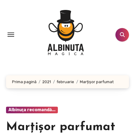
Sari
la
conținut
Prima pagină
2021
februarie
Marțișor parfumat
Albinuţa recomandă...
Marțișor parfumat