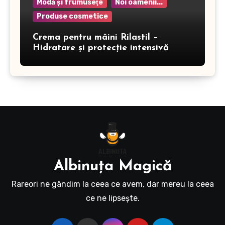
Modă şi frumuseţe
Noi oamenii...
Produse cosmetice
Crema pentru mâini Rilastil –
Hidratare și protecție intensivă
Albinuţa Magică
Rareori ne gândim la ceea ce avem, dar mereu la ceea
ce ne lipseşte.