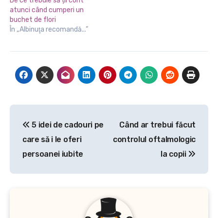
De ce trebuie să ții cont
atunci când cumperi un
buchet de flori
În „Albinuţa recomandă...”
Navigare
5 idei de cadouri pe
Când ar trebui făcut
în
care să i le oferi
controlul oftalmologic
articole
persoanei iubite
la copii