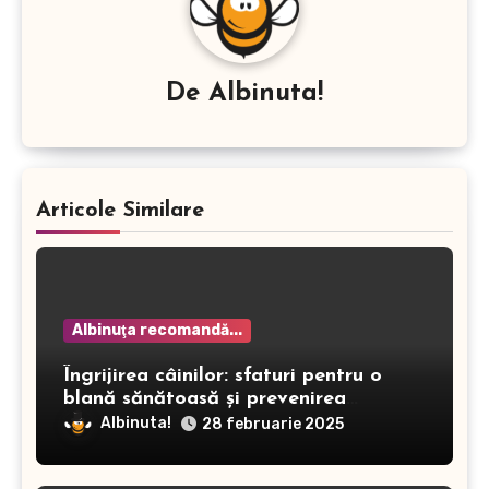
De
Albinuta!
Articole Similare
Albinuţa recomandă...
Îngrijirea câinilor: sfaturi pentru o
blană sănătoasă și prevenirea
dermatitei
Albinuta!
28 februarie 2025