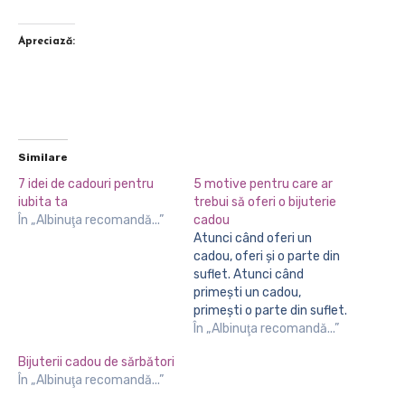
Apreciază:
Similare
7 idei de cadouri pentru
5 motive pentru care ar
iubita ta
trebui să oferi o bijuterie
În „Albinuţa recomandă...”
cadou
Atunci când oferi un
cadou, oferi și o parte din
suflet. Atunci când
primești un cadou,
primești o parte din suflet.
Iar asta inestimabil îi
În „Albinuţa recomandă...”
crește considerabil
Bijuterii cadou de sărbători
valoarea. Însă sunt
În „Albinuţa recomandă...”
anumite obiecte care
trecând peste emoție