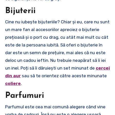
Bijuterii
Cine nu iubește bijuteriile? Chiar și eu, care nu sunt
un mare fan al accesoriilor apreciez o bijuterie
prețioasă și o port cu drag, cu atât mai mult cu cât
este de la persoana iubită. Să oferi o bijuterie în
dar este un semn de prețuire, mai ales că nu este
deloc un cadou ieftin. Nu trebuie neapărat să îi iei
un inel. Poți să îi dăruiești un set minunat de
cercei
din aur
sau să te orientez către aceste minunate
coliere
.
Parfumuri
Parfumul este cea mai comună alegere când vine
vorba de cadouri. Însă nu este o alegere ușoară