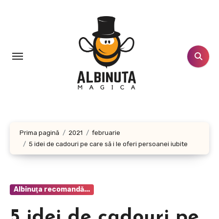
Sari
la
conținut
Prima pagină
2021
februarie
5 idei de cadouri pe care să i le oferi persoanei iubite
Albinuţa recomandă...
5 idei de cadouri pe