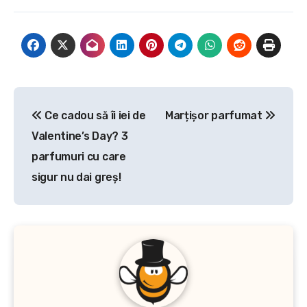
ajung să fie o investiție
bună pe termen lung.
Astfel, dacă oferi
persoanei iubite…
Navigare
Ce cadou să îi iei de
Marțișor parfumat
în
Valentine’s Day? 3
articole
parfumuri cu care
sigur nu dai greş!