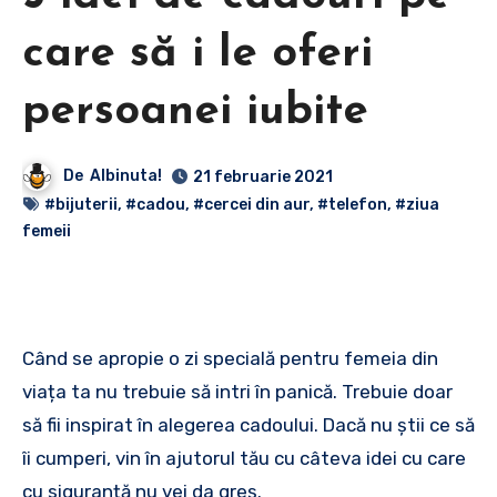
care să i le oferi
persoanei iubite
De
Albinuta!
21 februarie 2021
#bijuterii
,
#cadou
,
#cercei din aur
,
#telefon
,
#ziua
femeii
Când se apropie o zi specială pentru femeia din
viața ta nu trebuie să intri în panică. Trebuie doar
să fii inspirat în alegerea cadoului. Dacă nu știi ce să
îi cumperi, vin în ajutorul tău cu câteva idei cu care
cu siguranță nu vei da greș.