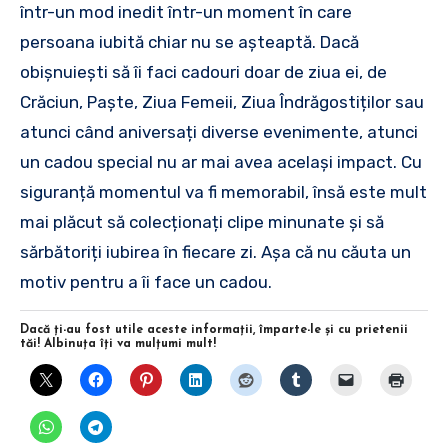
într-un mod inedit într-un moment în care
persoana iubită chiar nu se așteaptă. Dacă
obișnuiești să îi faci cadouri doar de ziua ei, de
Crăciun, Paște, Ziua Femeii, Ziua Îndrăgostiților sau
atunci când aniversați diverse evenimente, atunci
un cadou special nu ar mai avea același impact. Cu
siguranță momentul va fi memorabil, însă este mult
mai plăcut să colecționați clipe minunate și să
sărbătoriți iubirea în fiecare zi. Așa că nu căuta un
motiv pentru a îi face un cadou.
Dacă ţi-au fost utile aceste informaţii, împarte-le şi cu prietenii
tăi! Albinuţa îţi va mulţumi mult!