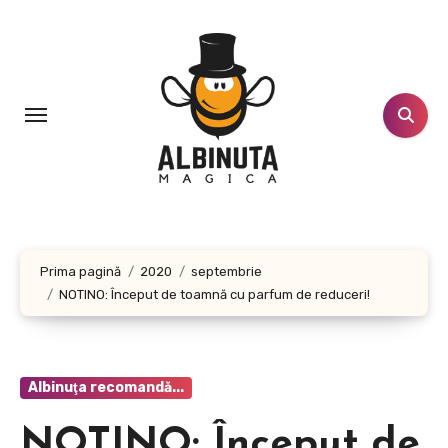
Sari
la
conținut
Prima pagină
2020
septembrie
NOTINO: Început de toamnă cu parfum de reduceri!
Albinuţa recomandă...
NOTINO: Început de