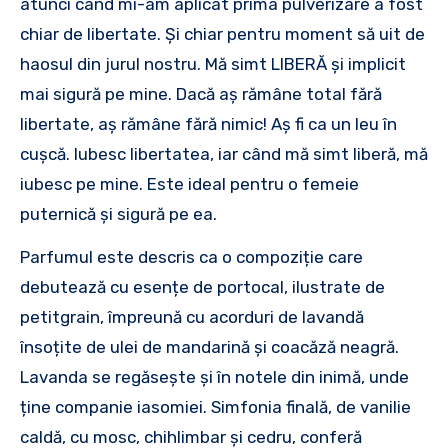
atunci când mi-am aplicat prima pulverizare a fost
chiar de libertate. Și chiar pentru moment să uit de
haosul din jurul nostru. Mă simt LIBERĂ și implicit
mai sigură pe mine. Dacă aș rămâne total fără
libertate, aș rămâne fără nimic! Aș fi ca un leu în
cușcă. Iubesc libertatea, iar când mă simt liberă, mă
iubesc pe mine. Este ideal pentru o femeie
puternică și sigură pe ea.
Parfumul este descris ca o compoziție care
debutează cu esențe de portocal, ilustrate de
petitgrain, împreună cu acorduri de lavandă
însoțite de ulei de mandarină și coacăză neagră.
Lavanda se regăsește și în notele din inimă, unde
ține companie iasomiei. Simfonia finală, de vanilie
caldă, cu mosc, chihlimbar și cedru, conferă