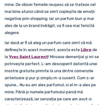
mine. De obicei femeile reușesc să se trateze cel
mai bine atunci când se simt copleșite de emoții
negative prin shopping. Iar un parfum bun și mai
ales de la un brand îndrăgit, va fi cea mai fericită
alegere.
Iar dacă ar fi să aleg un parfum care simt că mă
definește în acest moment, acesta este
Libre
de
la
Yves Saint Laurent
! Miroase demențial și mi se
potrivește perfect. L-am descoperit datorită unei
mostre gratuite primite la una dintre comenzile
anterioare și pur și simplu m-a cucerit. Cum s-ar
spune… Nu eu am ales parfumul, ci el m-a ales pe
mine. Până și numele parfumului parcă mă
caracterizează, iar senzația pe care am avut-o