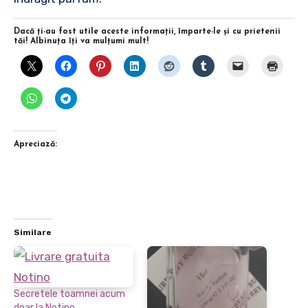
Dacă ţi-au fost utile aceste informaţii, împarte-le şi cu prietenii
tăi! Albinuţa îţi va mulţumi mult!
Apreciază:
Similare
Secretele toamnei acum
doar la Notino