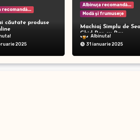
Albinuţa recomandă...
a recomandă...
Modă şi frumuseţe
ai căutate produse
Machiaj Simplu de Sea
line
Ghid Pas cu Pas
nuta!
Albinuta!
bruarie 2025
31 ianuarie 2025