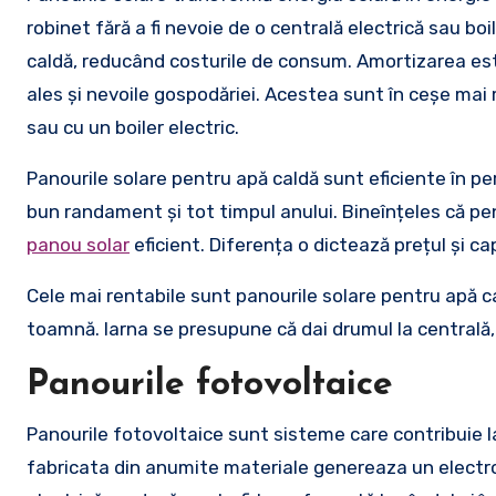
robinet fără a fi nevoie de o centrală electrică sau boi
caldă, reducând costurile de consum. Amortizarea est
ales și nevoile gospodăriei. Acestea sunt în ceșe mai
sau cu un boiler electric.
Panourile solare pentru apă caldă sunt eficiente în pe
bun randament și tot timpul anului. Bineînțeles că pe
panou solar
eficient. Diferența o dictează prețul și ca
Cele mai rentabile sunt panourile solare pentru apă 
toamnă. Iarna se presupune că dai drumul la centrală, 
Panourile fotovoltaice
Panourile fotovoltaice sunt sisteme care contribuie 
fabricata din anumite materiale genereaza un electron