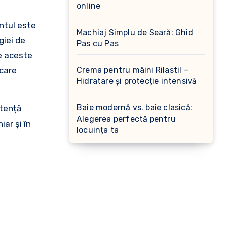
online
entul este
Machiaj Simplu de Seară: Ghid
giei de
Pas cu Pas
te aceste
ecare
Crema pentru mâini Rilastil –
Hidratare și protecție intensivă
Baie modernă vs. baie clasică:
ntență
Alegerea perfectă pentru
ar și în
locuința ta