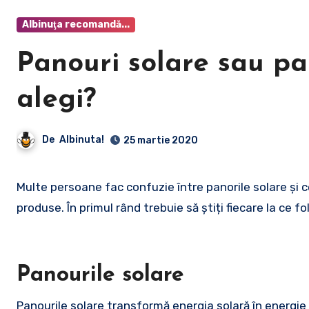
Albinuţa recomandă...
Panouri solare sau pa
alegi?
De
Albinuta!
25 martie 2020
Multe persoane fac confuzie între panorile solare și cele fotovoltaice atunci când doresc să cumpere unul dintre aceste
produse. În primul rând trebuie să știți fiecare la ce fo
Panourile solare
Panourile solare transformă energia solară în energie 