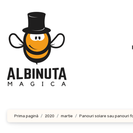
Sari
la
conținut
Prima pagină
2020
martie
Panouri solare sau panouri fo