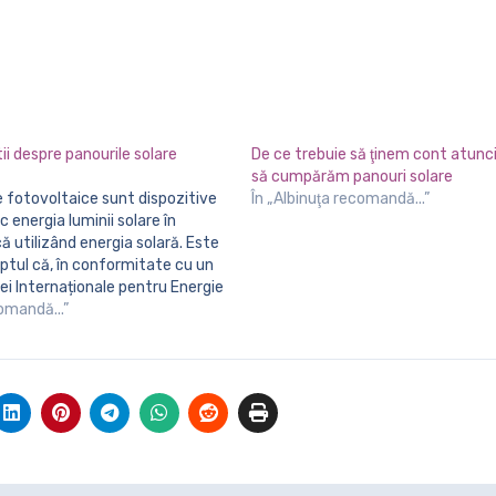
tii despre panourile solare
De ce trebuie să ţinem cont atunc
să cumpărăm panouri solare
În „Albinuţa recomandă...”
 energia luminii solare în
că utilizând energia solară. Este
aptul că, în conformitate cu un
iei Internaționale pentru Energie
 energie regenerabila a crescut
comandă...”
. Pentru a alege cele mai bune
ltaice…