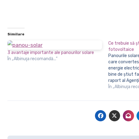
Similare
Ce trebuie să ș
fotovoltaice
3 avantaje importante ale panourilor solare
Panourile solare fotovoltaice sunt dispozitive
În „Albinuţa recomandă...”
care convertesc
energie electri
bine de știut f
raport al Agenț
capacitatea de
În „Albinuţa re
cu 45% in 2020
panouri fotovo