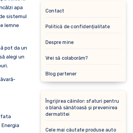
încălzi apa
Contact
 de sistemul
pe lemne
Politică de confidențialitate
Despre mine
să pot da un
să alegi un
Vrei să colaborăm?
uri.
Blog partener
măvară-
Îngrijirea câinilor: sfaturi pentru
o blană sănătoasă și prevenirea
dermatitei
afata
. Energia
Cele mai căutate produse auto