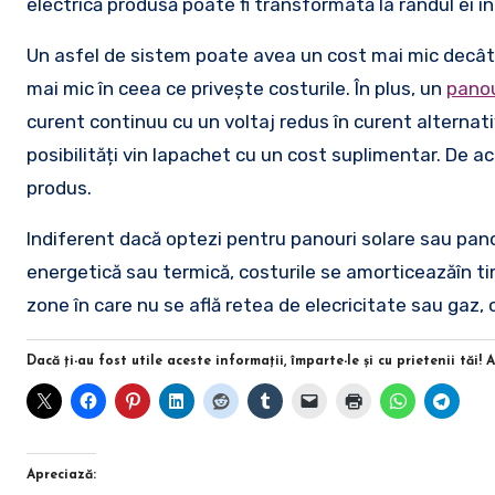
electrică produsă poate fi transformată la rândul ei 
Un asfel de sistem poate avea un cost mai mic decât c
mai mic în ceea ce privește costurile. În plus, un
panou
curent continuu cu un voltaj redus în curent alternativ
posibilități vin lapachet cu un cost suplimentar. De ac
produs.
Indiferent dacă optezi pentru panouri solare sau pano
energetică sau termică, costurile se amorticeazăîn timp
zone în care nu se află retea de elecricitate sau gaz, of
Dacă ţi-au fost utile aceste informaţii, împarte-le şi cu prietenii tăi! 
Apreciază: