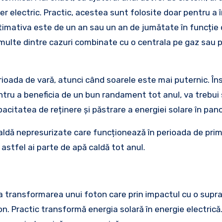
ler electric. Practic, acestea sunt folosite doar pentru a 
imativa este de un an sau un an de jumătate în funcție
 multe dintre cazuri combinate cu o centrala pe gaz sau 
rioada de vară, atunci când soarele este mai puternic. În
ntru a beneficia de un bun randament tot anul, va trebui 
pacitatea de reținere și păstrare a energiei solare în pano
caldă nepresurizate care funcționează în perioada de pri
astfel ai parte de apă caldă tot anul.
la transformarea unui foton care prin impactul cu o supr
. Practic transformă energia solară în energie electrică