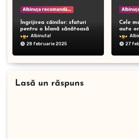
Albinuţa recomandă...
Albinuţ
Îngrijirea câinilor: sfaturi
Cele m
pentru o blană sănătoasă și
auto on
prevenirea dermatitei
Albinuta!
Albi
28 februarie 2025
27 fe
Lasă un răspuns