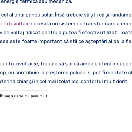
în energie termică sau mecanică.
el al unui panou solar. Însă trebuie să știi că și randam
 fotovoltaic
necesită un sistem de transformare a ener
 de voltaj ridicat pentru a putea fi efectiv utilizat. Toa
eea este foarte important să știi ce așteptări ai de la fi
uri fotovoltaice, trebuie să știi că ambele oferă indepe
, nu contribuie la creșterea poluării și pot fi montate chi
erind chiar și în cel mai izolat loc, confortul mult dorit.
Albinuţa îţi va mulţumi mult!