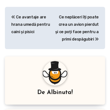
Navigare
Ce avantaje are
Ce neplăceri îți poate
în
hrana umedă pentru
crea un avion pierdut
articole
caini și pisici
și ce poți face pentru a
primi despăgubiri
De
Albinuta!