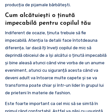
producția de pijamale bărbătești.
Cum alcătuiești o ținută
impecabilă pentru copilul tău
Indiferent de ocazie, ținuta trebuie să fie
impecabilă. Atenția la detalii face întotdeauna
diferența. Iar dacă îți înveți copilul de mic să
deprindă obiceiul de a își alcătui o ținută impecabilă
și bine aleasă atunci când vine vorba de un anume
eveniment, atunci cu siguranță acesta când va
deveni adult va întoarce multe capete și se va
transforma poate chiar și într-un lider în grupul lui
de prieteni în materie de fashion.
Este foarte important ca cel mic să se simtă în
primul rând confortabil. Astfel va găsi cu ușurință