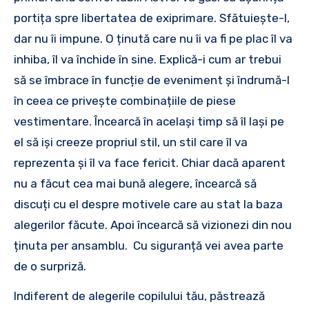
portița spre libertatea de exiprimare. Sfătuiește-l,
dar nu îi impune. O ținută care nu îi va fi pe plac îl va
inhiba, îl va închide în sine. Explică-i cum ar trebui
să se îmbrace în funcție de eveniment și îndrumă-l
în ceea ce privește combinațiile de piese
vestimentare. Încearcă în același timp să îl lași pe
el să iși creeze propriul stil, un stil care îl va
reprezenta și îl va face fericit. Chiar dacă aparent
nu a făcut cea mai bună alegere, încearcă să
discuți cu el despre motivele care au stat la baza
alegerilor făcute. Apoi încearcă să vizionezi din nou
ținuta per ansamblu. Cu siguranță vei avea parte
de o surpriză.
Indiferent de alegerile copilului tău, păstrează