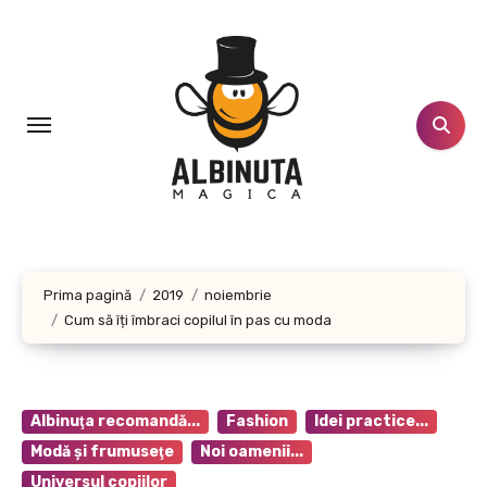
Sari
la
conținut
Prima pagină
2019
noiembrie
Cum să îți îmbraci copilul în pas cu moda
Albinuţa recomandă...
Fashion
Idei practice...
Modă şi frumuseţe
Noi oamenii...
Universul copiilor