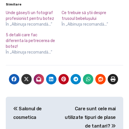
Similare
Unde găseşti un fotograf
Ce trebuie să știi despre
profesionist pentru botez
trusoul bebelușului
În „Albinuţa recomandă...”
În „Albinuţa recomandă...”
5 detalii care fac
diferenta la petrecerea de
botez!
În „Albinuţa recomandă...”
Navigare
Salonul de
Care sunt cele mai
în
cosmetica
utilizate tipuri de plase
articole
de tantari?