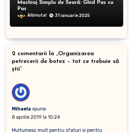
Machiaj Simplu de Seară: Ghid Pas cu
Pas
Albinuta!
31 ianuarie 2025
2 comentarii la „Organizarea
petrecerii de botez – tot ce trebuie să
știi”
Mihaela
spune:
8 aprilie 2019 la 10:24
Multumesc mult pentru sfaturi si pentru