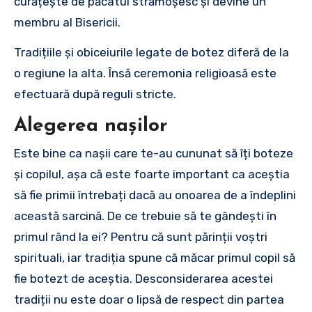
curățește de păcatul strămoșesc și devine un
membru al Bisericii.
Tradițiile și obiceiurile legate de botez diferă de la
o regiune la alta. Însă ceremonia religioasă este
efectuară după reguli stricte.
Alegerea nașilor
Este bine ca nașii care te-au cununat să îți boteze
și copilul, așa că este foarte important ca aceștia
să fie primii întrebați dacă au onoarea de a îndeplini
această sarcină. De ce trebuie să te gândești în
primul rând la ei? Pentru că sunt părinții voștri
spirituali, iar tradiția spune că măcar primul copil să
fie botezt de aceștia. Desconsiderarea acestei
tradiții nu este doar o lipsă de respect din partea