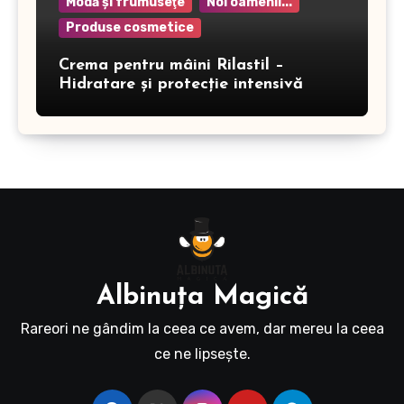
Modă şi frumuseţe
Noi oamenii...
Produse cosmetice
Crema pentru mâini Rilastil –
Hidratare și protecție intensivă
Albinuţa Magică
Rareori ne gândim la ceea ce avem, dar mereu la ceea
ce ne lipseşte.