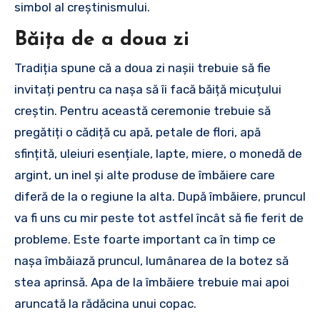
simbol al creștinismului.
Băița de a doua zi
Tradiția spune că a doua zi nașii trebuie să fie
invitați pentru ca nașa să îi facă băiță micuțului
creștin. Pentru această ceremonie trebuie să
pregătiți o cădiță cu apă, petale de flori, apă
sfințită, uleiuri esențiale, lapte, miere, o monedă de
argint, un inel și alte produse de îmbăiere care
diferă de la o regiune la alta. După îmbăiere, pruncul
va fi uns cu mir peste tot astfel încât să fie ferit de
probleme. Este foarte important ca în timp ce
nașa îmbăiază pruncul, lumânarea de la botez să
stea aprinsă. Apa de la îmbăiere trebuie mai apoi
aruncată la rădăcina unui copac.