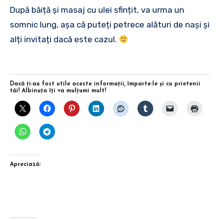
După băiță și masaj cu ulei sfințit, va urma un
somnic lung, așa că puteți petrece alături de nași și
alți invitați dacă este cazul.
Dacă ţi-au fost utile aceste informaţii, împarte-le şi cu prietenii
tăi! Albinuţa îţi va mulţumi mult!
Apreciază: