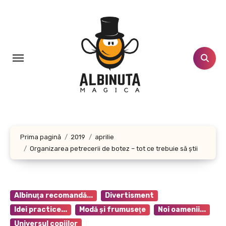
Sari
la
conținut
Prima pagină
2019
aprilie
Organizarea petrecerii de botez – tot ce trebuie să știi
Albinuţa recomandă...
Divertisment
Idei practice...
Modă şi frumuseţe
Noi oamenii...
Universul copiilor