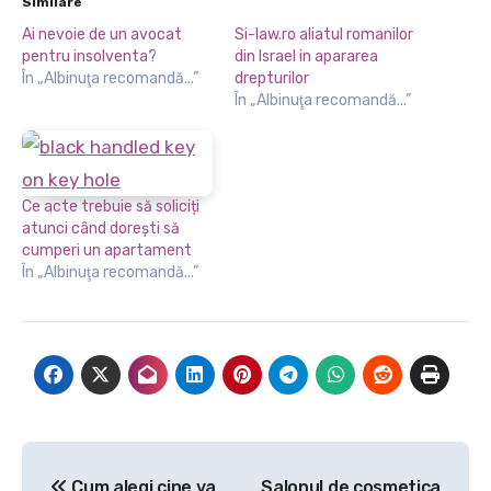
Similare
Ai nevoie de un avocat
Si-law.ro aliatul romanilor
pentru insolventa?
din Israel in apararea
În „Albinuţa recomandă...”
drepturilor
În „Albinuţa recomandă...”
Ce acte trebuie să soliciți
atunci când dorești să
cumperi un apartament
În „Albinuţa recomandă...”
Navigare
Cum alegi cine va
Salonul de cosmetica