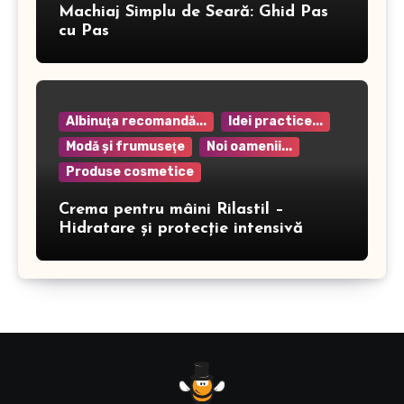
Machiaj Simplu de Seară: Ghid Pas
cu Pas
Albinuţa recomandă...
Idei practice...
Modă şi frumuseţe
Noi oamenii...
Produse cosmetice
Crema pentru mâini Rilastil –
Hidratare și protecție intensivă