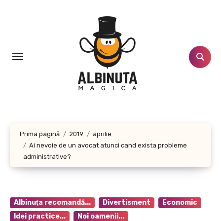
Sari
la
conținut
Prima pagină
2019
aprilie
Ai nevoie de un avocat atunci cand exista probleme
administrative?
Albinuţa recomandă...
Divertisment
Economic
Idei practice...
Noi oamenii...