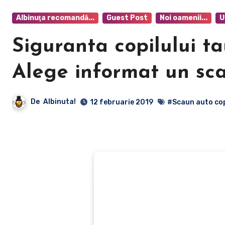
Albinuţa recomandă...
Guest Post
Noi oamenii...
U
Siguranta copilului ta
Alege informat un sc
De
Albinuta!
12 februarie 2019
#Scaun auto cop