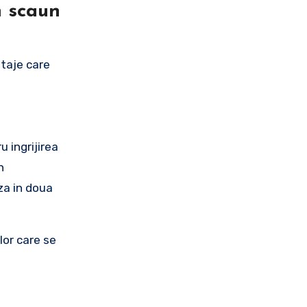
n scaun
ntaje care
 ingrijirea
n
za in doua
lor care se