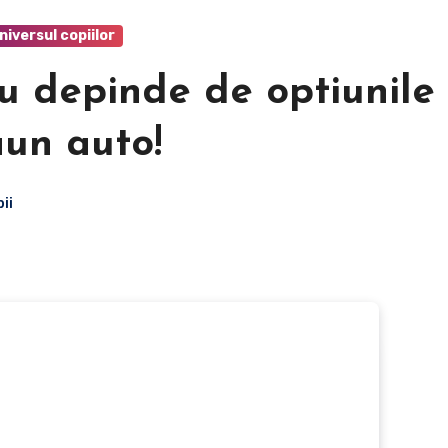
niversul copiilor
u depinde de optiunile 
aun auto!
ii