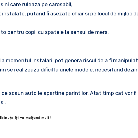
ini care ruleaza pe carosabil;
t instalate, putand fi asezate chiar si pe locul de mijloc d
uto pentru copii cu spatele la sensul de mers.
a momentul instalarii pot genera riscul de a fi manipulat
mn se realizeaza dificil la unele modele, necesitand dezi
de scaun auto le apartine parintilor. Atat timp cat vor fi 
si.
Albinuţa îţi va mulţumi mult!