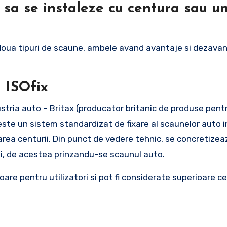
e sa se instaleze cu centura sau u
 doua tipuri de scaune, ambele avand avantaje si dezava
l ISOfix
stria auto – Britax (producator britanic de produse pentru
 este un sistem standardizat de fixare al scaunelor auto i
zarea centurii. Din punct de vedere tehnic, se concretizea
ii, de acestea prinzandu-se scaunul auto.
re pentru utilizatori si pot fi considerate superioare ce