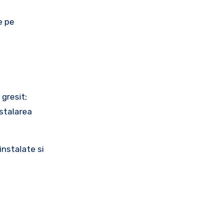
e pe
 gresit;
nstalarea
instalate si