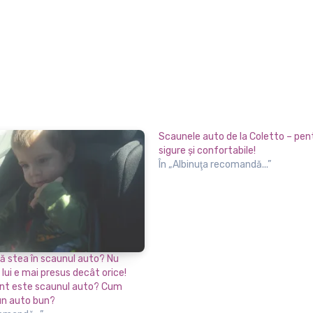
Scaunele auto de la Coletto – pent
sigure şi confortabile!
În „Albinuţa recomandă...”
să stea în scaunul auto? Nu
 lui e mai presus decât orice!
nt este scaunul auto? Cum
un auto bun?