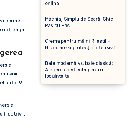
online
Machiaj Simplu de Seară: Ghid
aza normelor
Pas cu Pas
 o intreaga
Crema pentru mâini Rilastil –
Hidratare și protecție intensivă
egerea
Baie modernă vs. baie clasică:
mers a
Alegerea perfectă pentru
 masinii
locuința ta
el putin 9
mers a
 fi potrivit