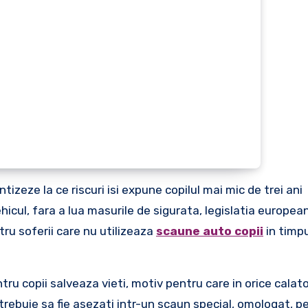
tizeze la ce riscuri isi expune copilul mai mic de trei ani
cul, fara a lua masurile de sigurata, legislatia european
u soferii care nu utilizeaza
scaune auto copii
in timpu
tru copii salveaza vieti, motiv pentru care in orice calato
 trebuie sa fie asezati intr-un scaun special, omologat, pe