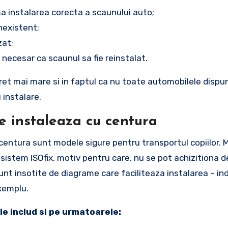
rma instalarea corecta a scaunului auto;
nexistent;
zat;
 necesar ca scaunul sa fie reinstalat.
et mai mare si in faptul ca nu toate automobilele dispun
 instalare.
e instaleaza cu centura
centura sunt modele sigure pentru transportul copiilor. 
stem ISOfix, motiv pentru care, nu se pot achizitiona d
nt insotite de diagrame care faciliteaza instalarea – i
xemplu.
e includ si pe urmatoarele: