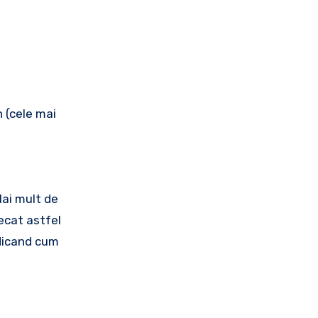
 (cele mai
Mai mult de
ecat astfel
ndicand cum