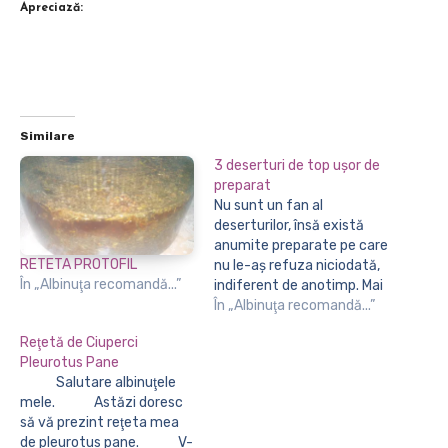
Apreciază:
Similare
3 deserturi de top ușor de
preparat
Nu sunt un fan al
deserturilor, însă există
anumite preparate pe care
RETETA PROTOFIL
nu le-aș refuza niciodată,
În „Albinuţa recomandă...”
indiferent de anotimp. Mai
ales dacă sunt preparate
În „Albinuţa recomandă...”
în casă. Tiramisu Desertul
Reţetă de Ciuperci
meu preferat rămâne
Pleurotus Pane
tiramisu. Îl prepar destul de
Salutare albinuţele
des, așa că a devenit un
mele. Astăzi doresc
fel de "prăjitura casei".
să vă prezint reţeta mea
Vara obișnuiesc să prepar…
de pleurotus pane. V-