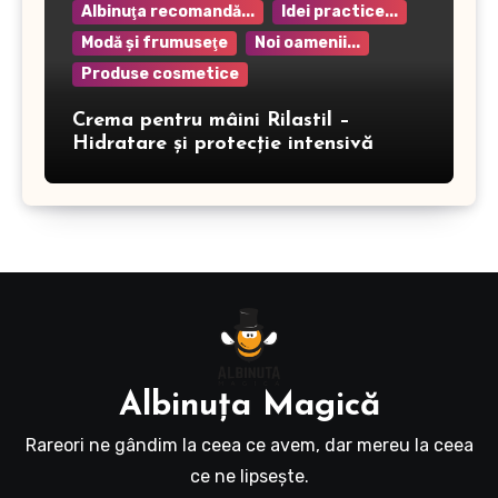
Albinuţa recomandă...
Idei practice...
Modă şi frumuseţe
Noi oamenii...
Produse cosmetice
Crema pentru mâini Rilastil –
Hidratare și protecție intensivă
Albinuţa Magică
Rareori ne gândim la ceea ce avem, dar mereu la ceea
ce ne lipseşte.