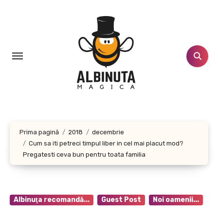
Sari
la
conținut
Prima pagină
2018
decembrie
Cum sa iti petreci timpul liber in cel mai placut mod?
Pregatesti ceva bun pentru toata familia
Albinuţa recomandă...
Guest Post
Noi oamenii...