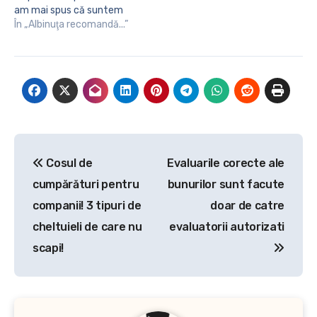
am mai spus că suntem
iubitori de natură, iar în
În „Albinuţa recomandă...”
micile noastre escapade
prin pădurile patriei, mai
mereu ne întoarcem cu
ceva ce natura
binevoieşte să ne ofere.
De data aceasta vă
voi vorbi despre Pleurotus.
Această specie de…
Navigare
Cosul de
Evaluarile corecte ale
în
cumpărături pentru
bunurilor sunt facute
articole
companii! 3 tipuri de
doar de catre
cheltuieli de care nu
evaluatorii autorizati
scapi!