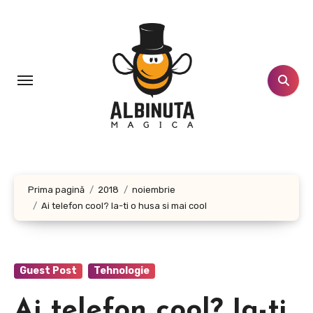
Sari
la
conținut
Prima pagină
2018
noiembrie
Ai telefon cool? Ia-ti o husa si mai cool
Guest Post
Tehnologie
Ai telefon cool? Ia-ti