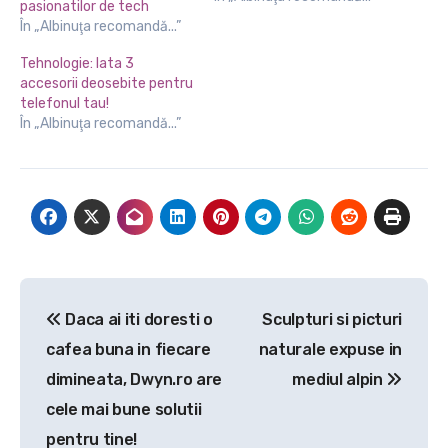
pasionatilor de tech
În „Albinuţa recomandă...”
Tehnologie: Iata 3
accesorii deosebite pentru
telefonul tau!
În „Albinuţa recomandă...”
Navigare
Daca ai iti doresti o
Sculpturi si picturi
în
cafea buna in fiecare
naturale expuse in
articole
dimineata, Dwyn.ro are
mediul alpin
cele mai bune solutii
pentru tine!