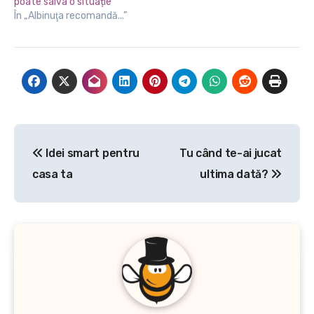
poate salva o situație
În „Albinuţa recomandă...”
Navigare
Idei smart pentru
Tu când te-ai jucat
în
casa ta
ultima dată?
articole