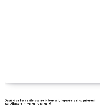
Dacă ţi-au fost utile aceste informaţii, împarte-le şi cu prietenii
tăi! Albinuţa îţi va mulţumi mult!