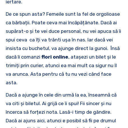
iertare.
De ce spun asta? Femeile sunt la fel de orgolioase
ca bărbații. Poate ceva mai încăpățânate. Dacă ai
supărat-o și te vei duce personal, nu vei apuca să îi
spui ceva ca îți va trânti ușa în nas. Iar dacă vei
insista cu buchetul, va ajunge direct la gunoi. Însă
dacă îi comanzi
flori online
, atașezi un bilet și le
trimiți prin curier, atunci ea mai mult ca sigur nu îl
va arunca. Asta pentru că tu nu vezi când face
asta.
Dacă a ajunge în cele din urmă la ea, înseamnă că
va citi și biletul. Ai grijă ce îi spui! Fii sincer și nu
încerca să forțezi nota. Lasă-i timp de gândire.
Dacă ai ajuns aici, atunci e posibil să fii pe drumul