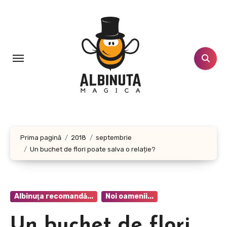
Sari
la
conținut
Prima pagină
2018
septembrie
Un buchet de flori poate salva o relație?
Albinuţa recomandă...
Noi oamenii...
Un buchet de flori