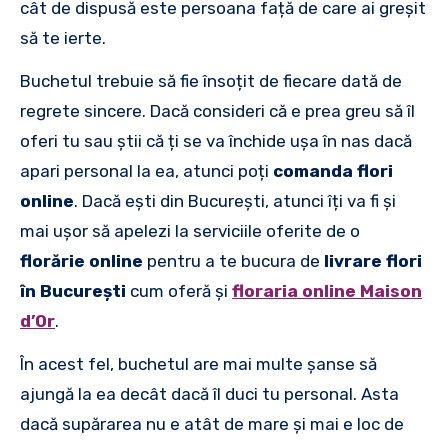
cât de dispusă este persoana față de care ai greșit
să te ierte.
Buchetul trebuie să fie însoțit de fiecare dată de
regrete sincere. Dacă consideri că e prea greu să îl
oferi tu sau știi că ți se va închide ușa în nas dacă
apari personal la ea, atunci poți
comanda flori
online
. Dacă ești din București, atunci îți va fi și
mai ușor să apelezi la serviciile oferite de o
florărie online
pentru a te bucura de
livrare flori
în București
cum oferă și
floraria online Maison
d’Or
.
În acest fel, buchetul are mai multe șanse să
ajungă la ea decât dacă îl duci tu personal. Asta
dacă supărarea nu e atât de mare și mai e loc de