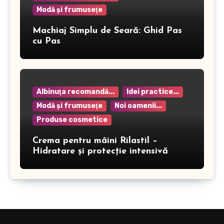
Modă şi frumuseţe
Machiaj Simplu de Seară: Ghid Pas
cu Pas
Albinuţa recomandă...
Idei practice...
Modă şi frumuseţe
Noi oamenii...
Produse cosmetice
Crema pentru mâini Rilastil –
Hidratare și protecție intensivă