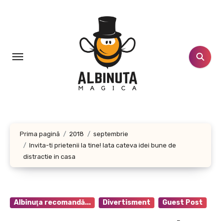
Sari
la
conținut
Prima pagină
2018
septembrie
Invita-ti prietenii la tine! Iata cateva idei bune de
distractie in casa
Albinuţa recomandă...
Divertisment
Guest Post