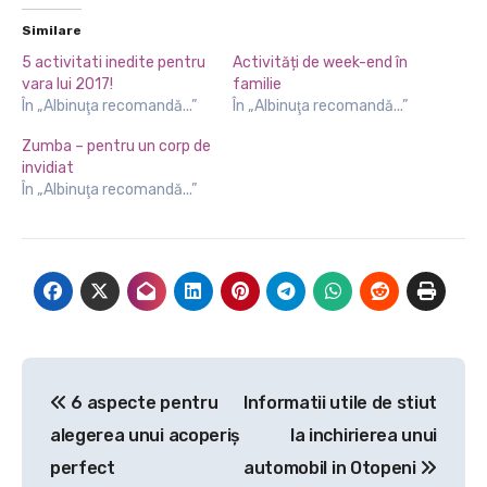
Similare
5 activitati inedite pentru
Activități de week-end în
vara lui 2017!
familie
În „Albinuţa recomandă...”
În „Albinuţa recomandă...”
Zumba – pentru un corp de
invidiat
În „Albinuţa recomandă...”
Navigare
6 aspecte pentru
Informatii utile de stiut
în
alegerea unui acoperiș
la inchirierea unui
articole
perfect
automobil in Otopeni