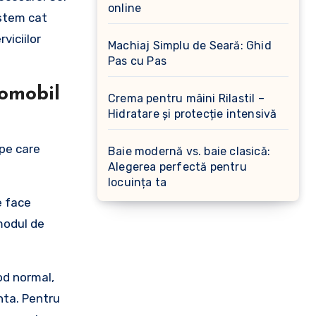
online
istem cat
viciilor
Machiaj Simplu de Seară: Ghid
Pas cu Pas
tomobil
Crema pentru mâini Rilastil –
Hidratare și protecție intensivă
pe care
Baie modernă vs. baie clasică:
Alegerea perfectă pentru
locuința ta
e face
 modul de
.
mod normal,
nta. Pentru