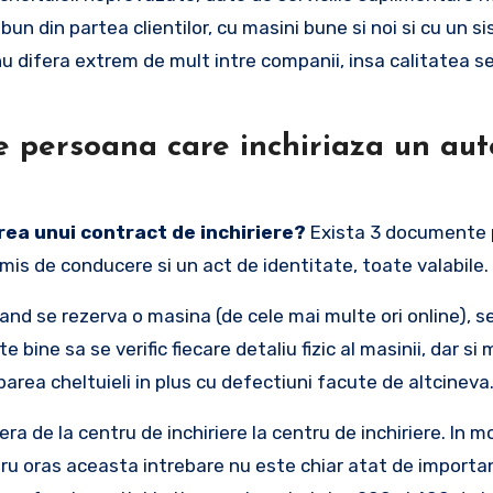
un din partea clientilor, cu masini bune si noi si cu un s
nu difera extrem de mult intre companii, insa calitatea ser
e persoana care inchiriaza un au
a unui contract de inchiriere?
Exista 3 documente 
permis de conducere si un act de identitate, toate valabile.
rand se rezerva o masina (de cele mai multe ori online), s
 bine sa se verific fiecare detaliu fizic al masinii, dar si
aparea cheltuieli in plus cu defectiuni facute de altcineva
ra de la centru de inchiriere la centru de inchiriere. In 
tru oras aceasta intrebare nu este chiar atat de importa