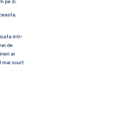
m pe zi.
aceasta,
icata intr-
mei de
rieri ar
l mai scurt