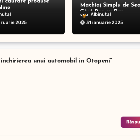
ai căutate produse
Machiaj Simplu de Sea
line
Ghid Pas cu Pas
nuta!
Albinuta!
bruarie 2025
31 ianuarie 2025
a inchirierea unui automobil in Otopeni”
Răsp