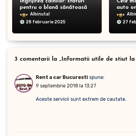
Îngrijirea câinilor: sfaturi
Cele m
pentru o blană sănătoasă și
auto on
prevenirea dermatitei
Albinuta!
Albi
28 februarie 2025
27 fe
3 comentarii la „Informatii utile de stiut l
Rent a car Bucuresti
spune:
9 septembrie 2018 la 13:27
Aceste servicii sunt extrem de cautate.