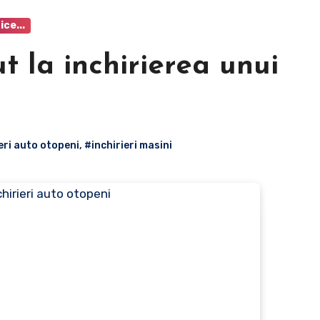
ice...
ut la inchirierea unui
eri auto otopeni
,
#inchirieri masini