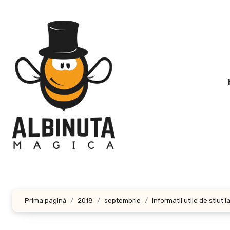
Sari
la
conținut
Prima pagină
2018
septembrie
Informatii utile de stiut 