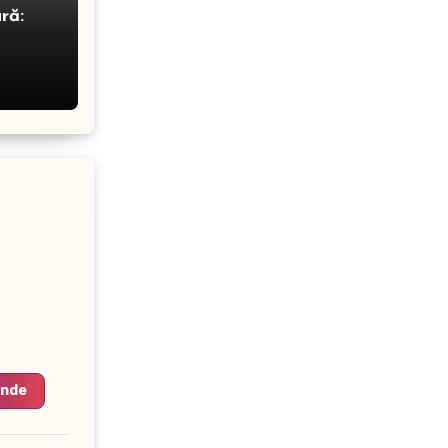
ră:
unde