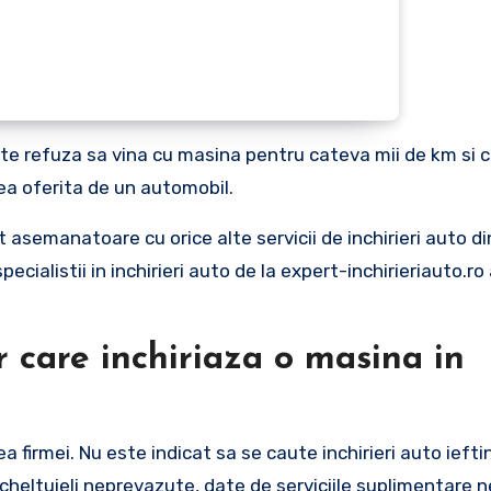
ate refuza sa vina cu masina pentru cateva mii de km si 
tea oferita de un automobil.
 asemanatoare cu orice alte servicii de inchirieri auto di
ecialistii in inchirieri auto de la expert-inchirieriauto.ro
r care inchiriaza o masina in
 firmei. Nu este indicat sa se caute inchirieri auto iefti
e cheltuieli neprevazute, date de serviciile suplimentare 