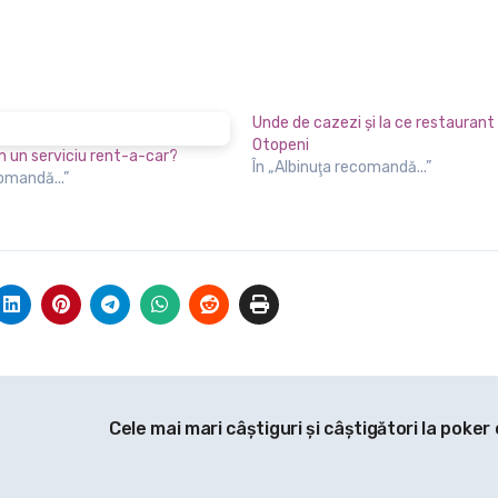
Unde de cazezi și la ce restaurant
Otopeni
m un serviciu rent-a-car?
În „Albinuţa recomandă...”
comandă...”
e
Cele mai mari câștiguri și câștigători la poker