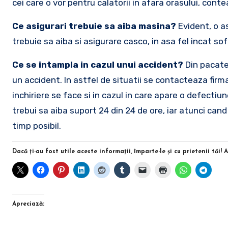
cei care o vor pentru calatorii in afara orasului, cont
Ce asigurari trebuie sa aiba masina?
Evident, o a
trebuie sa aiba si asigurare casco, in asa fel incat sof
Ce se intampla in cazul unui accident?
Din pacate,
un accident. In astfel de situatii se contacteaza firma
inchiriere se face si in cazul in care apare o defectiun
trebui sa aiba suport 24 din 24 de ore, iar atunci cand
timp posibil.
Dacă ţi-au fost utile aceste informaţii, împarte-le şi cu prietenii tăi! 
Apreciază: