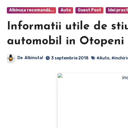
Albinuţa recomandă...
Auto
Guest Post
Idei pract
Informatii utile de sti
automobil in Otopeni
De
Albinuta!
3 septembrie 2018
#Auto
,
#inchiri