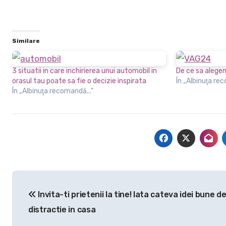
Similare
3 situatii in care inchirierea unui automobil in
De ce sa alege
orasul tau poate sa fie o decizie inspirata
În „Albinuţa re
În „Albinuţa recomandă...”
Navigare
Invita-ti prietenii la tine! Iata cateva idei bune d
în
distractie in casa
articole