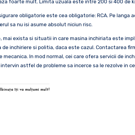
eaza foarte mult. Limita uzuala este intre 200 si 400 de k
sigurare obligatorie este cea obligatorie: RCA. Pe langa 
erul sa nu isi asume absolut niciun risc.
 mai exista si situatii in care masina inchiriata este impl
 de inchiriere si politia, daca este cazul. Contactarea fir
e mecanica. In mod normal, cei care ofera servicii de inchi
 intervin astfel de probleme sa incerce sa le rezolve in ce
Albinuţa îţi va mulţumi mult!