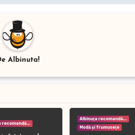
De
Albinuta!
Albinuţa recomandă...
a recomandă...
Modă şi frumuseţe