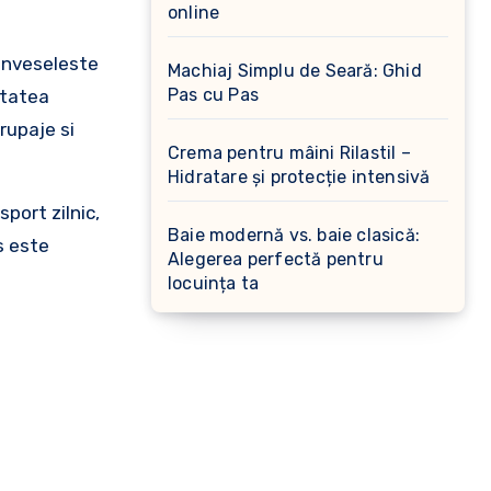
online
 inveseleste
Machiaj Simplu de Seară: Ghid
Pas cu Pas
itatea
rupaje si
Crema pentru mâini Rilastil –
Hidratare și protecție intensivă
port zilnic,
Baie modernă vs. baie clasică:
s este
Alegerea perfectă pentru
locuința ta