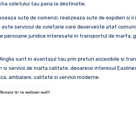
tia coletului tau pana la destinatie.
ceseaza sute de comenzi, realizeaza sute de expdieri si ii
s este serviciul de coletarie care deserveste atat comun
e persoane juridice interesate in transportul de marfa, g
lia sunt in avantajul tau prin preturi accesibile si trans
m si servicii de inalta calitate, deoarece interesul Easline
ca, ambalare, calitate si servicii moderne.
Albinuţa îţi va mulţumi mult!