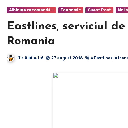
Albinuţa recomandă...
Economic
Guest Post
Noi o
Eastlines, serviciul de
Romania
De
Albinuta!
27 august 2018
#Eastlines
,
#tran