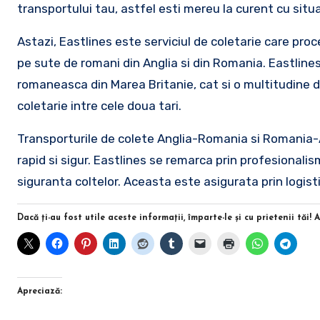
transportului tau, astfel esti mereu la curent cu situa
Astazi, Eastlines este serviciul de coletarie care pro
pe sute de romani din Anglia si din Romania. Eastline
romaneasca din Marea Britanie, cat si o multitudine d
coletarie intre cele doua tari.
Transporturile de colete Anglia-Romania si Romania-Ang
rapid si sigur. Eastlines se remarca prin profesionalis
siguranta coltelor. Aceasta este asigurata prin logisti
Dacă ţi-au fost utile aceste informaţii, împarte-le şi cu prietenii tăi! 
Apreciază: