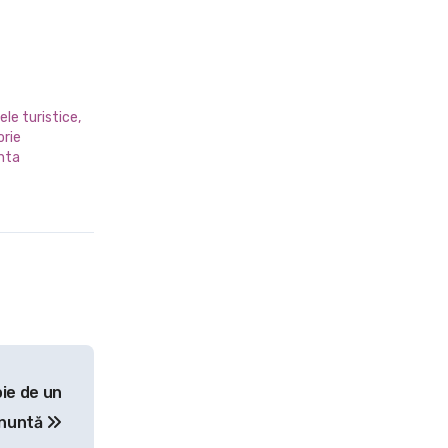
ele turistice,
orie
nta
oie de un
 nuntă