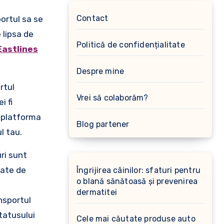
Contact
portul sa se
 lipsa de
Politică de confidențialitate
Eastlines
Despre mine
rtul
Vrei să colaborăm?
i fi
, platforma
Blog partener
l tau.
uri sunt
nate de
Îngrijirea câinilor: sfaturi pentru
o blană sănătoasă și prevenirea
dermatitei
ansportul
statusului
Cele mai căutate produse auto