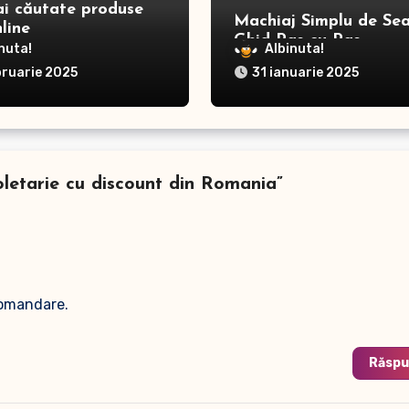
ai căutate produse
Machiaj Simplu de Sea
line
Ghid Pas cu Pas
nuta!
Albinuta!
bruarie 2025
31 ianuarie 2025
coletarie cu discount din Romania”
comandare.
Răsp