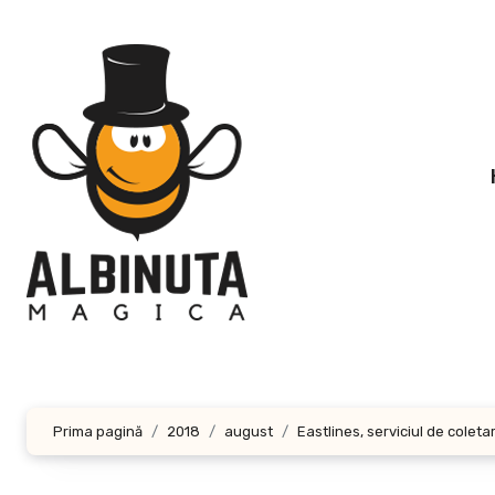
Sari
la
conținut
Prima pagină
2018
august
Eastlines, serviciul de colet