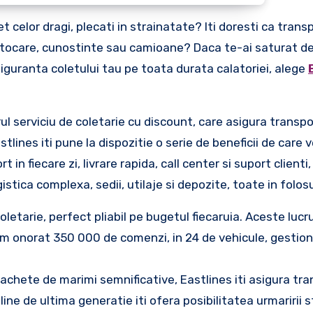
et celor dragi, plecati in strainatate? Iti doresti ca trans
a autocare, cunostinte sau camioane? Daca te-ai saturat de
siguranta coletului tau pe toata durata calatoriei, alege
ul serviciu de coletarie cu discount, care asigura transpo
stlines iti pune la dispozitie o serie de beneficii de care ve
in fiecare zi, livrare rapida, call center si suport clienti
stica complexa, sedii, utilaje si depozite, toate in folosu
coletarie, perfect pliabil pe bugetul fiecaruia. Aceste lucr
-am onorat 350 000 de comenzi, in 24 de vehicule, gestio
 pachete de marimi semnificative, Eastlines iti asigura tr
ine de ultima generatie iti ofera posibilitatea urmaririi 