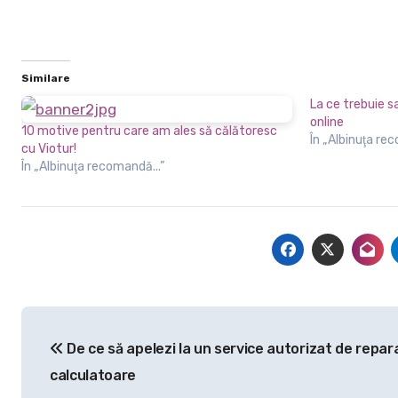
Similare
La ce trebuie 
online
10 motive pentru care am ales să călătoresc
În „Albinuţa re
cu Viotur!
În „Albinuţa recomandă...”
Navigare
De ce să apelezi la un service autorizat de repara
în
calculatoare
articole