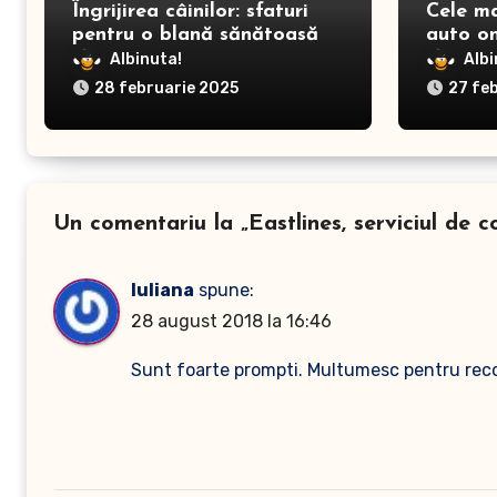
Îngrijirea câinilor: sfaturi
Cele m
pentru o blană sănătoasă și
auto on
prevenirea dermatitei
Albinuta!
Albi
28 februarie 2025
27 fe
Un comentariu la „Eastlines, serviciul de 
Iuliana
spune:
28 august 2018 la 16:46
Sunt foarte prompti. Multumesc pentru re