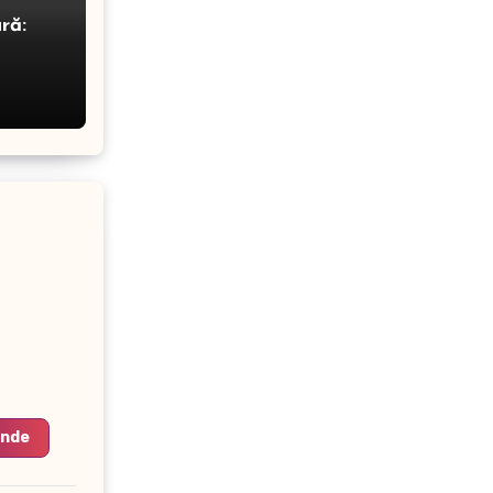
ră:
unde