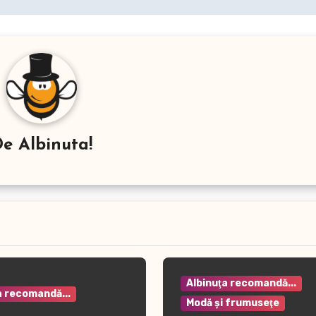
De
Albinuta!
Albinuţa recomandă...
a recomandă...
Modă şi frumuseţe