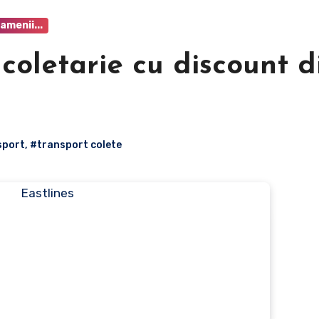
amenii...
 coletarie cu discount d
sport
,
#transport colete