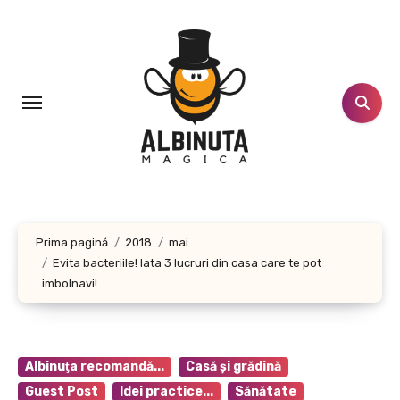
Sari
la
conținut
Prima pagină
2018
mai
Evita bacteriile! Iata 3 lucruri din casa care te pot
imbolnavi!
Albinuţa recomandă...
Casă şi grădină
Guest Post
Idei practice...
Sănătate