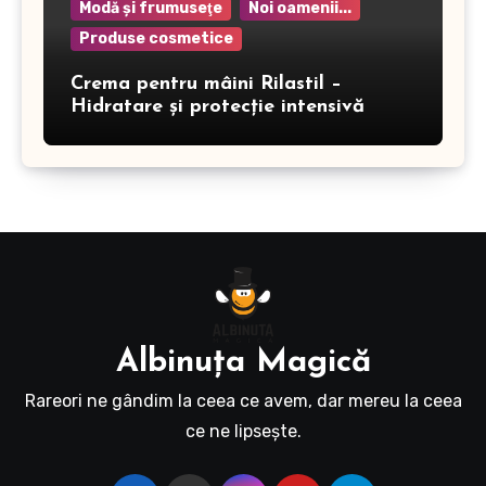
Modă şi frumuseţe
Noi oamenii...
Produse cosmetice
Crema pentru mâini Rilastil –
Hidratare și protecție intensivă
Albinuţa Magică
Rareori ne gândim la ceea ce avem, dar mereu la ceea
ce ne lipseşte.