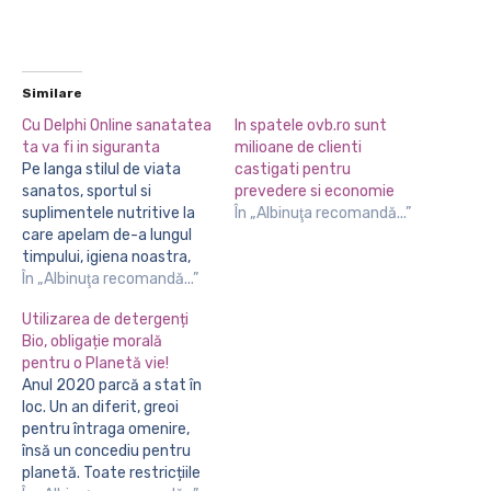
Similare
Cu Delphi Online sanatatea
In spatele ovb.ro sunt
ta va fi in siguranta
milioane de clienti
Pe langa stilul de viata
castigati pentru
sanatos, sportul si
prevedere si economie
suplimentele nutritive la
În „Albinuţa recomandă...”
care apelam de-a lungul
timpului, igiena noastra,
cat si a locuintei noastre
În „Albinuţa recomandă...”
este de asemenea un
Utilizarea de detergenți
aspect important in ceea
Bio, obligație morală
ce priveste sanatatea
pentru o Planetă vie!
noastra. Tu ce produse de
Anul 2020 parcă a stat în
curatenie folosesti? O
loc. Un an diferit, greoi
casa aerisita, curata si
pentru întraga omenire,
dezinfectata va fi mult…
însă un concediu pentru
planetă. Toate restricțiile