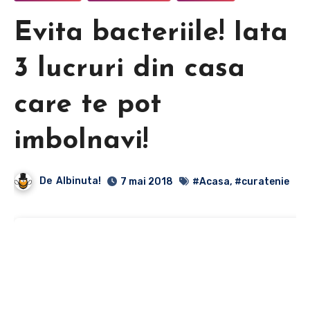
Evita bacteriile! Iata
3 lucruri din casa
care te pot
imbolnavi!
De
Albinuta!
7 mai 2018
#Acasa
,
#curatenie