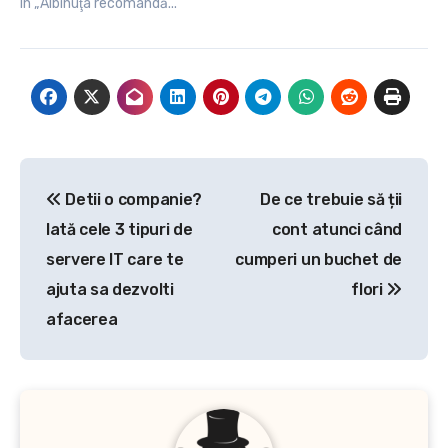
de circulație și izolarea
În „Albinuţa recomandă...”
populațiilor s-a resimțit la
nivel global, iar acest
aspect a fost confirmat și
de indicii de poluare care
după mulți ani au cunoscut
o scădere…
Navigare
Detii o companie?
De ce trebuie să ții
în
Iată cele 3 tipuri de
cont atunci când
articole
servere IT care te
cumperi un buchet de
ajuta sa dezvolti
flori
afacerea