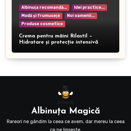
Albinuţa recomandă...
Idei practice...
Modă şi frumuseţe
Noi oamenii...
Produse cosmetice
Crema pentru mâini Rilastil –
Hidratare și protecție intensivă
Albinuţa Magică
Rareori ne gândim la ceea ce avem, dar mereu la ceea
ce ne lipseşte.