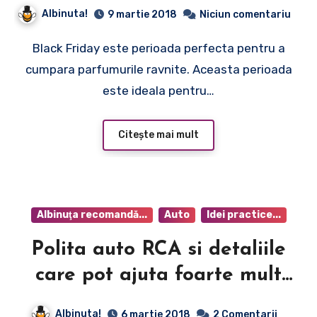
parfumuri
Albinuta!
9 martie 2018
Niciun comentariu
Black Friday este perioada perfecta pentru a
cumpara parfumurile ravnite. Aceasta perioada
este ideala pentru…
Citește mai mult
Albinuţa recomandă...
Auto
Idei practice...
Polita auto RCA si detaliile
care pot ajuta foarte mult
soferii
Albinuta!
6 martie 2018
2 Comentarii