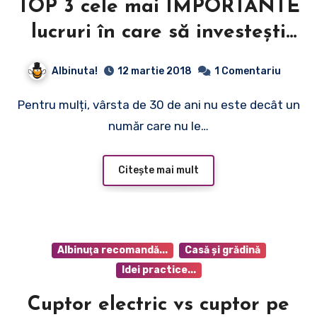
TOP 3 cele mai IMPORTANTE
lucruri în care să investești
după vârsta de 30 de ani
Albinuta!
12 martie 2018
1 Comentariu
Pentru mulți, vârsta de 30 de ani nu este decât un
număr care nu le…
Citește mai mult
Albinuţa recomandă...
Casă şi grădină
Idei practice...
Cuptor electric vs cuptor pe